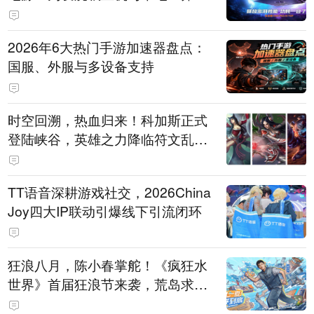
打造旗舰供电方案
2026年6大热门手游加速器盘点：
国服、外服与多设备支持
时空回溯，热血归来！科加斯正式
登陆峡谷，英雄之力降临符文乱
斗！
TT语音深耕游戏社交，2026China
Joy四大IP联动引爆线下引流闭环
狂浪八月，陈小春掌舵！《疯狂水
世界》首届狂浪节来袭，荒岛求生
直播即将开启