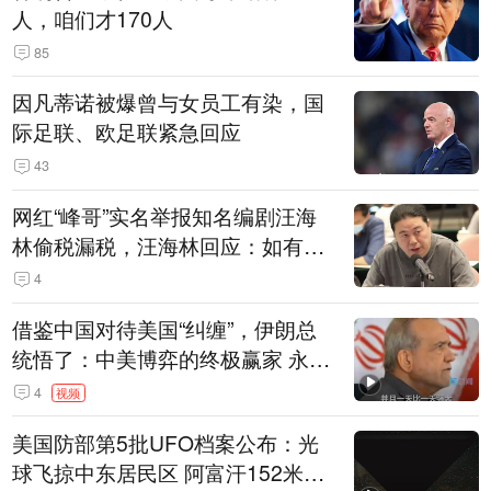
人，咱们才170人
85
因凡蒂诺被爆曾与女员工有染，国
际足联、欧足联紧急回应
43
网红“峰哥”实名举报知名编剧汪海
林偷税漏税，汪海林回应：如有违
法行为，相关机构自会进行评判和
4
处理
借鉴中国对待美国“纠缠”，伊朗总
统悟了：中美博弈的终极赢家 永远
是埋头发展的那一国 伊朗要学中
4
视频
国“做好自己的事”
美国防部第5批UFO档案公布：光
球飞掠中东居民区 阿富汗152米三