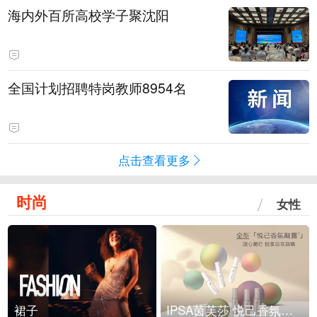
海内外百所高校学子聚沈阳
全国计划招聘特岗教师8954名
点击查看更多
时尚
女性
裙子
IPSA茵芙莎 悦己香氛凝露上市