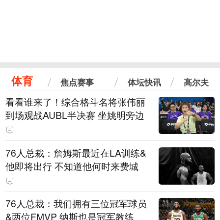
体育
焦点赛事
体坛快讯
高尔夫
看看谁来了！综合格斗名将张伟丽
到场观战AUBL半决赛 坐姚明旁边
76人总裁：詹姆斯最近在LA训练&
他即将出行 不知道他何时来费城
76人总裁：我们拥有三位冠军球员
&两位FMVP 纳斯也是冠军教练