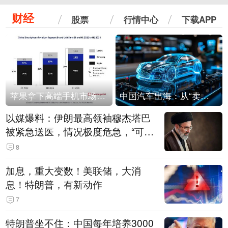
财经
股票
行情中心
下载APP
苹果拿下高端手机市场65%的份额：iPhone 17系列功不可没
中国汽车出海：从“卖出去”到“走进去”
以媒爆料：伊朗最高领袖穆杰塔巴
被紧急送医，情况极度危急，“可能
随时会死去”
8
加息，重大变数！美联储，大消
息！特朗普，有新动作
7
特朗普坐不住：中国每年培养3000