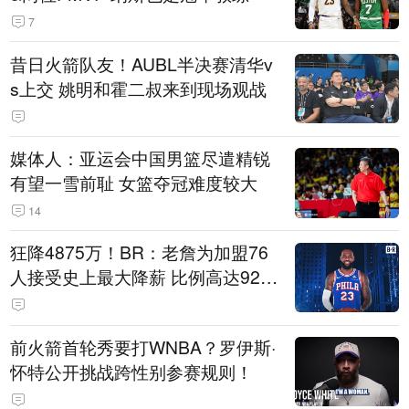
7
昔日火箭队友！AUBL半决赛清华v
s上交 姚明和霍二叔来到现场观战
媒体人：亚运会中国男篮尽遣精锐
有望一雪前耻 女篮夺冠难度较大
14
狂降4875万！BR：老詹为加盟76
人接受史上最大降薪 比例高达92.
6%
前火箭首轮秀要打WNBA？罗伊斯·
怀特公开挑战跨性别参赛规则！