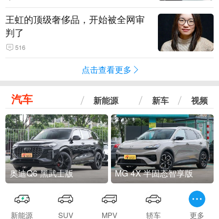
王虹的顶级奢侈品，开始被全网审
判了
516
点击查看更多
汽车
新能源
新车
视频
奥迪Q6 黑武士版
MG 4X 半固态智享版
新能源
SUV
MPV
轿车
更多