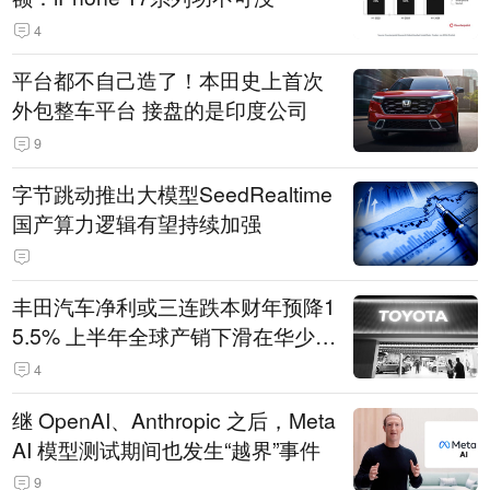
4
平台都不自己造了！本田史上首次
外包整车平台 接盘的是印度公司
9
字节跳动推出大模型SeedRealtime
国产算力逻辑有望持续加强
丰田汽车净利或三连跌本财年预降1
5.5% 上半年全球产销下滑在华少卖
14.3万辆
4
继 OpenAI、Anthropic 之后，Meta
AI 模型测试期间也发生“越界”事件
9