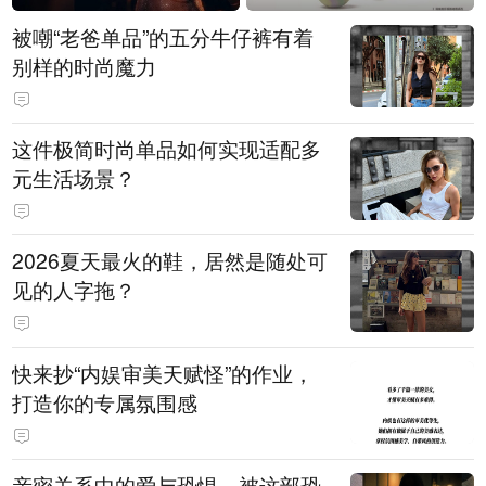
被嘲“老爸单品”的五分牛仔裤有着
别样的时尚魔力
这件极简时尚单品如何实现适配多
元生活场景？
2026夏天最火的鞋，居然是随处可
见的人字拖？
快来抄“内娱审美天赋怪”的作业，
打造你的专属氛围感
亲密关系中的爱与恐惧，被这部恐