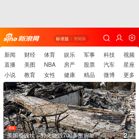
标准版
智能版
新闻
财经
体育
娱乐
军事
科技
视频
直播
美图
NBA
房产
股票
汽车
星座
小说
教育
女性
健康
精品
微博
更多
图集
2
美国斯波坎：野火烧毁700多所房屋
/
6