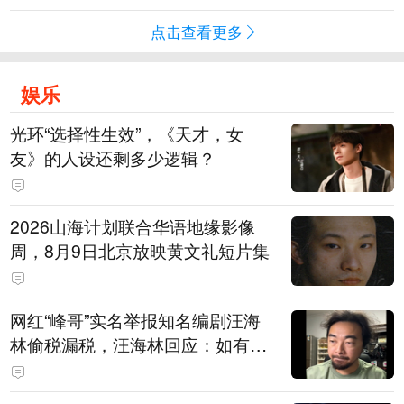
点击查看更多
娱乐
光环“选择性生效”，《天才，女
友》的人设还剩多少逻辑？
2026山海计划联合华语地缘影像
周，8月9日北京放映黄文礼短片集
网红“峰哥”实名举报知名编剧汪海
林偷税漏税，汪海林回应：如有违
法行为，相关机构自会进行评判和
处理，清者自清，无需一一回应