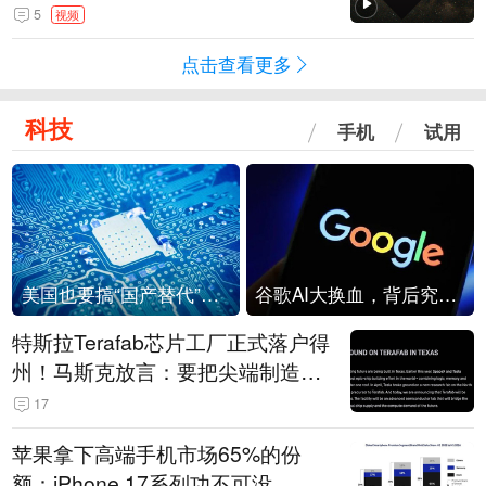
角形遮蔽星光
5
视频
点击查看更多
科技
手机
试用
美国也要搞“国产替代”？先算清三笔账
谷歌AI大换血，背后究竟发生了什么？
特斯拉Terafab芯片工厂正式落户得
州！马斯克放言：要把尖端制造带
回美国
17
苹果拿下高端手机市场65%的份
额：iPhone 17系列功不可没