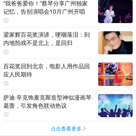
“我爸爸爱你！”蔡琴分享广州独家
记忆，告别演唱会10月广州开唱
梁家辉百花奖演讲，哽咽落泪：到
内地拍戏不是北上，是回归
百花奖回到北京，电影人用作品回
应人民期待
萨迪·辛克饰麦克斯造型神似漫画琴·
葛蕾，引发角色联动热议
点击查看更多