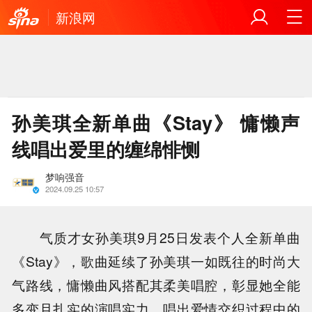
新浪网
孙美琪全新单曲《Stay》 慵懒声
线唱出爱里的缠绵悱恻
梦响强音
2024.09.25 10:57
气质才女孙美琪9月25日发表个人全新单曲
《Stay》，歌曲延续了孙美琪一如既往的时尚大
气路线，慵懒曲风搭配其柔美唱腔，彰显她全能
多变且扎实的演唱实力。唱出爱情交织过程中的