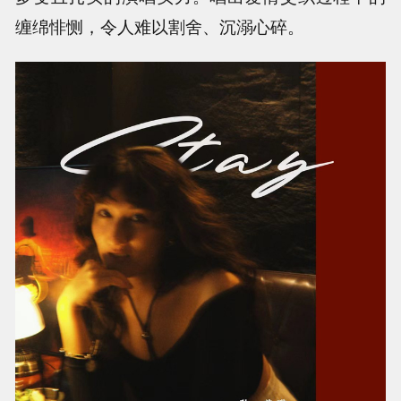
缠绵悱恻，令人难以割舍、沉溺心碎。