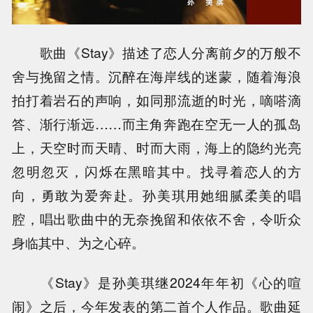
歌曲《Stay》描述了恋人分离前夕的万般不
舍与挽留之情。沉醉在海岸线的迷蒙，随着海浪
拍打着岩石的声响，如同那流逝的时光，嘀嗒滴
答、渐行渐远……而主角奔跑在空无一人的孤岛
上，天空时而天晴、时而大雨，海上的隐约光亮
忽明忽灭，闪烁在黑暗其中。找寻着恋人的方
向，勇敢为爱奔赴。孙美琪用她细腻柔美的唱
腔，唱出歌曲中的无奈挽留和依依不舍，令听众
身临其中、为之心碎。
《Stay》是孙美琪继2024年年初《心的喧
闹》之后，今年发表的第二首个人作品。歌曲延