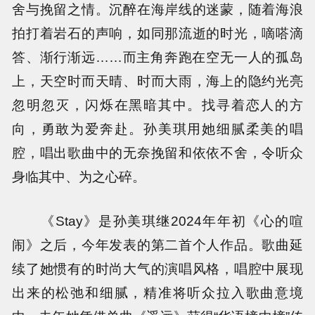
舍与挽留之情。沉醉在海岸线的迷蒙，随着海浪
拍打着岩石的声响，如同那流逝的时光，嘀嗒滴
答、渐行渐远……而主角奔跑在空无一人的孤岛
上，天空时而天晴、时而大雨，海上的隐约光亮
忽明忽灭，闪烁在黑暗其中。找寻着恋人的方
向，勇敢为爱奔赴。孙美琪用她细腻柔美的唱
腔，唱出歌曲中的无奈挽留和依依不舍，令听众
身临其中、为之心碎。
《Stay》是孙美琪继2024年年初《心的喧
闹》之后，今年发表的第二首个人作品。歌曲延
续了她惯有的时尚大气的演唱风格，唱腔中展现
出来的松弛和细腻，精准将听众拉入歌曲意境