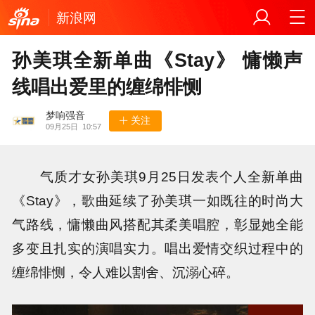
新浪网
孙美琪全新单曲《Stay》 慵懒声
线唱出爱里的缠绵悱恻
梦响强音
关注
09月25日
10:57
气质才女孙美琪9月25日发表个人全新单曲
《Stay》，歌曲延续了孙美琪一如既往的时尚大
气路线，慵懒曲风搭配其柔美唱腔，彰显她全能
多变且扎实的演唱实力。唱出爱情交织过程中的
缠绵悱恻，令人难以割舍、沉溺心碎。