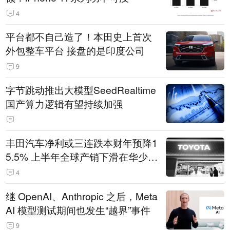
4
平台都不自己造了！本田史上首次
外包整车平台 接盘的是印度公司
9
字节跳动推出大模型SeedRealtime
国产算力逻辑有望持续加强
丰田汽车净利或三连跌本财年预降1
5.5% 上半年全球产销下滑在华少卖
14.3万辆
4
继 OpenAI、Anthropic 之后，Meta
AI 模型测试期间也发生“越界”事件
9