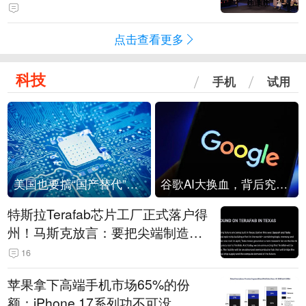
点击查看更多
科技
手机
试用
美国也要搞“国产替代”？先算清三笔账
谷歌AI大换血，背后究竟发生了什么？
特斯拉Terafab芯片工厂正式落户得
州！马斯克放言：要把尖端制造带
回美国
16
苹果拿下高端手机市场65%的份
额：iPhone 17系列功不可没