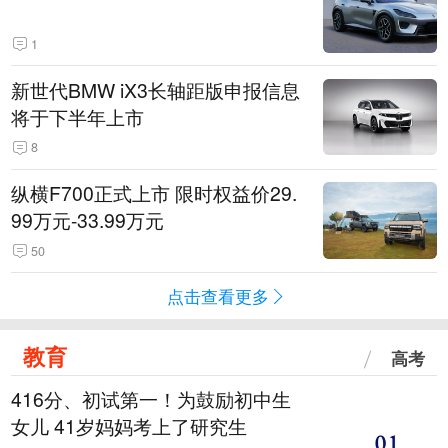
1
新世代BMW iX3长轴距版申报信息
将于下半年上市
8
纵横F700正式上市 限时权益价29.
99万元-33.99万元
50
点击查看更多
教育
高考
416分、初试第一！为鼓励初中生
女儿 41岁妈妈考上了研究生