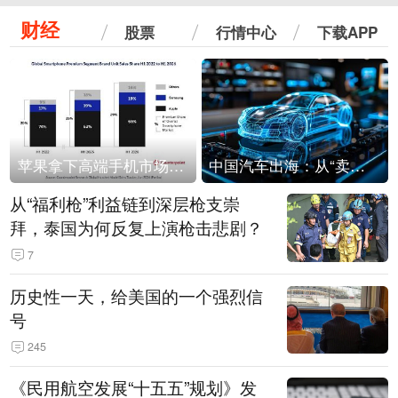
财经
股票
行情中心
下载APP
苹果拿下高端手机市场65%的份额：iPhone 17系列功不可没
中国汽车出海：从“卖出去”到“走进去”
从“福利枪”利益链到深层枪支崇
拜，泰国为何反复上演枪击悲剧？
7
历史性一天，给美国的一个强烈信
号
245
《民用航空发展“十五五”规划》发