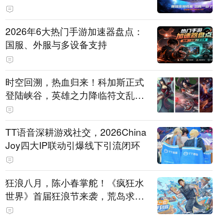
打造旗舰供电方案
2026年6大热门手游加速器盘点：
国服、外服与多设备支持
时空回溯，热血归来！科加斯正式
登陆峡谷，英雄之力降临符文乱
斗！
TT语音深耕游戏社交，2026China
Joy四大IP联动引爆线下引流闭环
狂浪八月，陈小春掌舵！《疯狂水
世界》首届狂浪节来袭，荒岛求生
直播即将开启