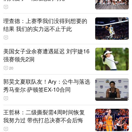
理查德：上赛季我们没得到想要的
结果 我们的实力远不止于此
美国女子业余赛遭遇延迟 刘宇婕16
强赛领先2洞
20
郭昊文夏联队友！Ary：公牛与落选
秀马奎尔·萨顿签EX-10合同
王哲林：二级撕裂需4周时间恢复
我努力过 带伤打总决赛不会后悔