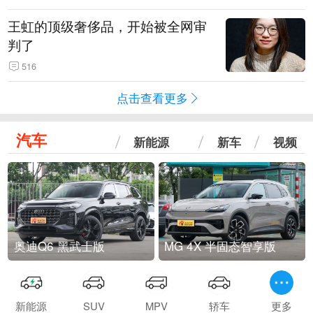
王虹的顶级奢侈品，开始被全网审
判了
516
点击查看更多
汽车
新能源
新车
视频
奥迪Q6 黑武士版
MG 4X 半固态智享版
新能源
SUV
MPV
轿车
更多