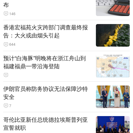
布
146
香港宏福苑火灾跨部门调查最终报
告：大火或由烟头引起
644
预计“白海豚”明晚将在浙江舟山到
福建福鼎一带沿海登陆
伊朗官员称防务协议无法保障沙特
安全
7
哥伦比亚新任总统德拉埃斯普列亚
宣誓就职