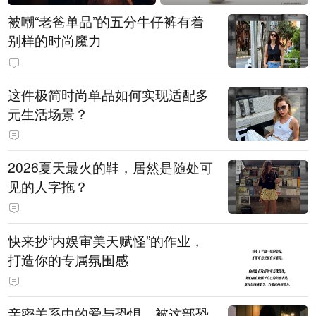
被嘲“老爸单品”的五分牛仔裤有着
别样的时尚魔力
这件极简时尚单品如何实现适配多
元生活场景？
2026夏天最火的鞋，居然是随处可
见的人字拖？
快来抄“内娱审美天赋怪”的作业，
打造你的专属氛围感
亲密关系中的爱与恐惧，被这部恐