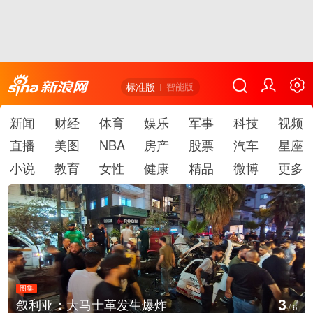
标准版
智能版
新闻
财经
体育
娱乐
军事
科技
视频
直播
美图
NBA
房产
股票
汽车
星座
小说
教育
女性
健康
精品
微博
更多
图集
3
叙利亚：大马士革发生爆炸
/
6