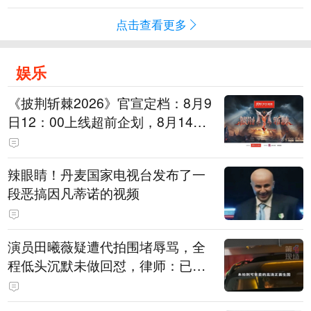
点击查看更多
娱乐
《披荆斩棘2026》官宣定档：8月9
日12：00上线超前企划，8月14日
初见面直播，8月15日、16日两天
进行初舞台直播
辣眼睛！丹麦国家电视台发布了一
段恶搞因凡蒂诺的视频
演员田曦薇疑遭代拍围堵辱骂，全
程低头沉默未做回怼，律师：已超
出公众人物应容忍的合理界限