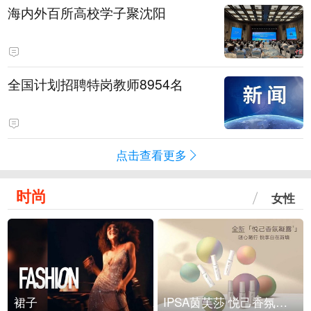
海内外百所高校学子聚沈阳
全国计划招聘特岗教师8954名
点击查看更多
时尚
女性
裙子
IPSA茵芙莎 悦己香氛凝露上市