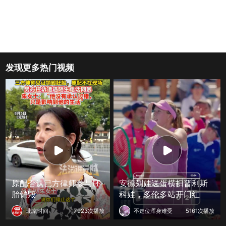
发现更多热门视频
原配否认已方律师参与胚
安德列娃送蛋横扫普利斯
胎销毁
科娃，多伦多站开门红
北京时间
7923次播放
不走位浑身难受
5161次播放