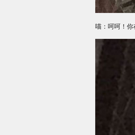
喵：呵呵！你