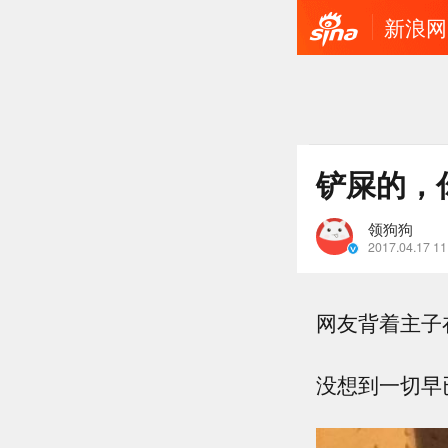
新浪网
铲屎的，
领狗狗
2017.04.17 11
网友背着主子
没想到一切早