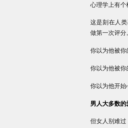
心理学上有个
这是刻在人类
做第一次评分
你以为他被你
你以为他被你
你以为他开始
男人大多数的
但女人别难过