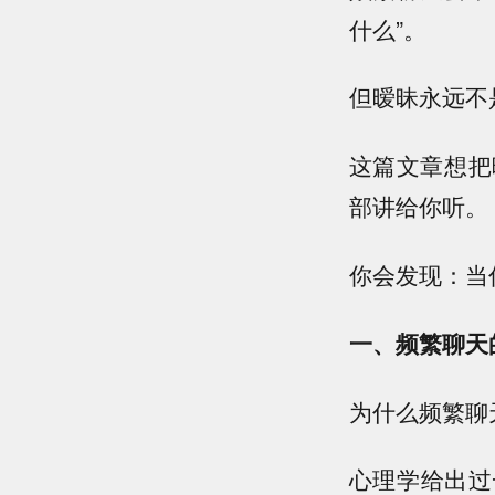
什么”。
但暧昧永远不
这篇文章想把
部讲给你听。
你会发现：当
一、频繁聊天
为什么频繁聊
心理学给出过