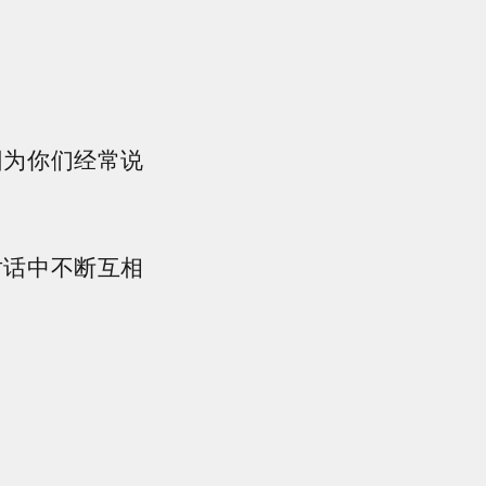
因为你们经常说
对话中不断互相