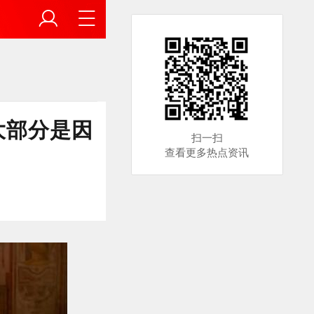
大部分是因
扫一扫
查看更多热点资讯