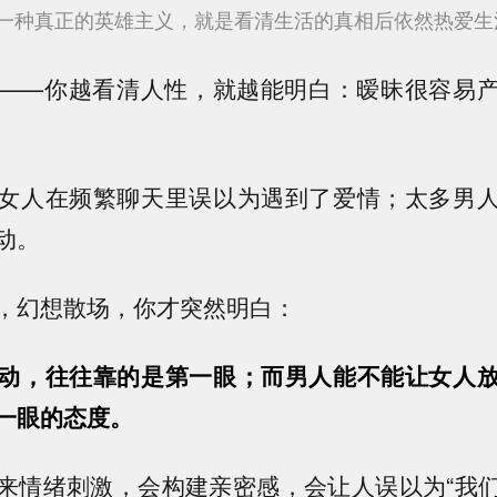
有一种真正的英雄主义，就是看清生活的真相后依然热爱生
——你越看清人性，就越能明白：暧昧很容易
女人在频繁聊天里误以为遇到了爱情；太多男
动。
，幻想散场，你才突然明白：
动，往往靠的是第一眼；而男人能不能让女人
一眼的态度。
来情绪刺激，会构建亲密感，会让人误以为“我