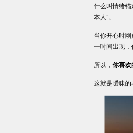
什么叫情绪锚
本人”。
当你开心时刚
一时间出现，
所以，
你喜欢
这就是暧昧的