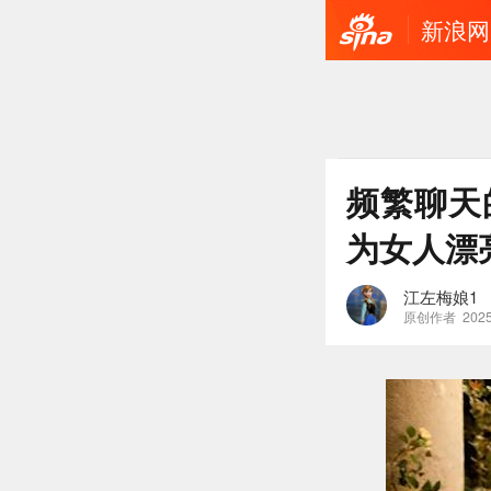
新浪网
频繁聊天
为女人漂
江左梅娘1
原创作者
2025