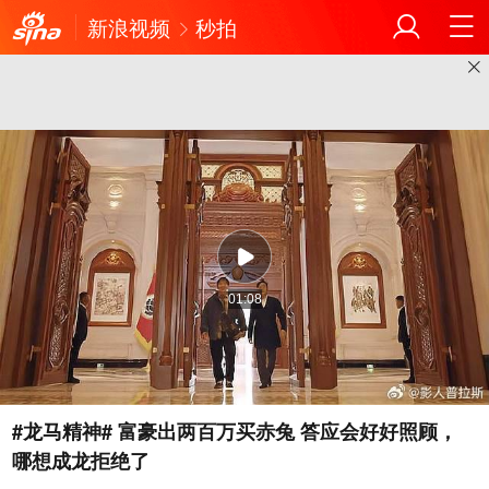
新浪视频
秒拍
01:08
#龙马精神# 富豪出两百万买赤兔 答应会好好照顾，