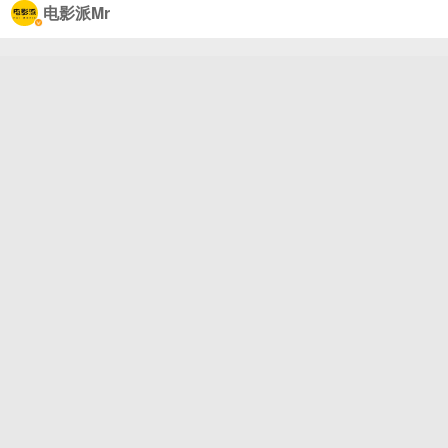
爆款短片系列，心理医生为了把病人从诡异事故里捞
电影派Mr
回来，直接一脚踏入“黄色墙纸+荧光灯嗡嗡响”的后室