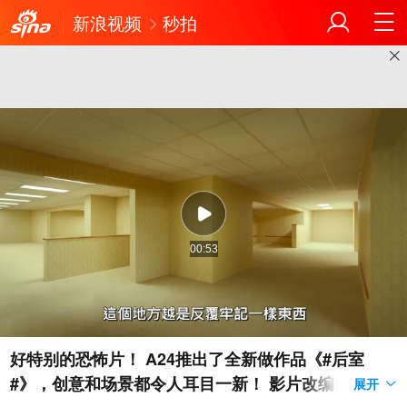
新浪视频
秒拍
00:53
好特别的恐怖片！ A24推出了全新做作品《#后室
#》，创意和场景都令人耳目一新！ 影片改编自油管
展开