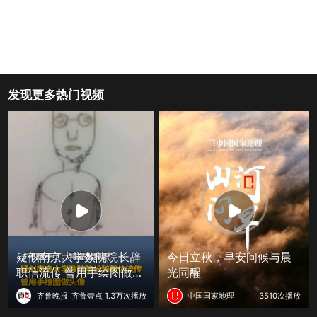
发现更多热门视频
疑似南京大学数院院长辞
今日立秋，早安问候与晨
职信流传 曾用手绘图做头
光同醒
像
齐鲁晚报-齐鲁壹点
1.3万次播放
中国国家地理
3510次播放