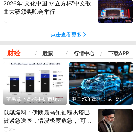
2026年“文化中国·水立方杯”中文歌
曲大赛颁奖晚会举行
点击查看更多
财经
股票
行情中心
下载APP
苹果拿下高端手机市场65%的份额：iPhone 17系列功不可没
中国汽车出海：从“卖出去”到“走进去”
以媒爆料：伊朗最高领袖穆杰塔巴
被紧急送医，情况极度危急，“可能
随时会死去”
204