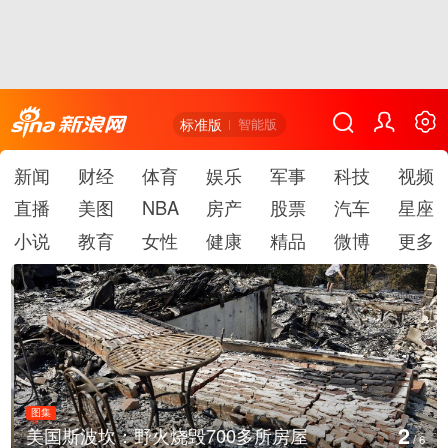
标准版
智能版
新闻
财经
体育
娱乐
军事
科技
视频
直播
美图
NBA
房产
股票
汽车
星座
小说
教育
女性
健康
精品
微博
更多
图集
2
美国斯波坎：野火烧毁700多所房屋
/
6