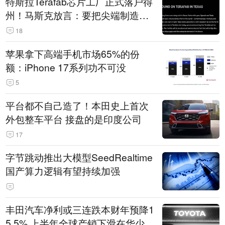
特斯拉Terafab芯片工厂正式落户得
州！马斯克放言：要把尖端制造带
回美国
18
苹果拿下高端手机市场65%的份
额：iPhone 17系列功不可没
5
平台都不自己造了！本田史上首次
外包整车平台 接盘的是印度公司
17
字节跳动推出大模型SeedRealtime
国产算力逻辑有望持续加强
丰田汽车净利或三连跌本财年预降1
5.5% 上半年全球产销下滑在华少卖