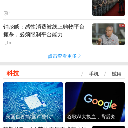
1
钟睒睒：感性消费被线上购物平台
扼杀，必须限制平台能力
8
点击查看更多
科技
手机
试用
美国也要搞“国产替代”？先算清三笔账
谷歌AI大换血，背后究竟发生了什么？