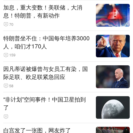
加息，重大变数！美联储，大消
息！特朗普，有新动作
70
特朗普坐不住：中国每年培养3000
人，咱们才170人
159
因凡蒂诺被爆曾与女员工有染，国
际足联、欧足联紧急回应
58
“非计划”空间事件！中国卫星拍到
了
白宫发了一张图，网友炸了