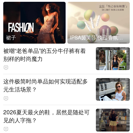
裙子
IPSA茵芙莎 悦己香氛凝露上市
被嘲“老爸单品”的五分牛仔裤有着
别样的时尚魔力
这件极简时尚单品如何实现适配多
元生活场景？
2026夏天最火的鞋，居然是随处可
见的人字拖？