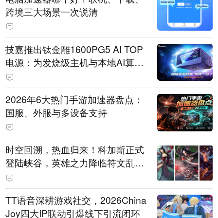
跨境三大场景一次说清
技嘉推出钛金雕1600PG5 AI TOP
电源：为发烧级主机与本地AI算力
打造旗舰供电方案
2026年6大热门手游加速器盘点：
国服、外服与多设备支持
时空回溯，热血归来！科加斯正式
登陆峡谷，英雄之力降临符文乱
斗！
TT语音深耕游戏社交，2026China
Joy四大IP联动引爆线下引流闭环