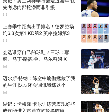
美记：勇士新赛季将会是过渡年 优
先考虑内部挖潜而非引援
上赛季中距离出手排名！德罗赞场
均6.3次第1 KD第2 英格拉姆第3
会选谁穿自己的球鞋？三球：耶
稣、马丁·路德·金、马尔科姆·X
迈尔斯·特纳：练空中瑜伽拯救了我
的生涯 队友还会调侃我练这个
湖记：卡梅隆·卡尔训练营表现好些
或许能进入雷迪克的轮换阵容