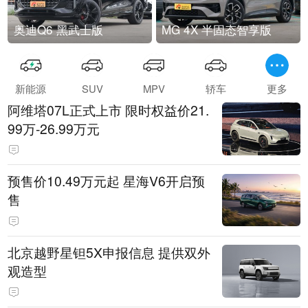
奥迪Q6 黑武士版
MG 4X 半固态智享版
新能源
SUV
MPV
轿车
更多
阿维塔07L正式上市 限时权益价21.
99万-26.99万元
预售价10.49万元起 星海V6开启预
售
北京越野星钽5X申报信息 提供双外
观造型