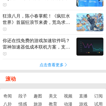
狂浪八月，陈小春掌舵！《疯狂水
世界》首届狂浪节来袭，荒岛求生
直播即将开启
你还在找免费的游戏加速软件吗？
雷神加速器低成本联机方案，支持
免费试用
点击查看更多
滚动
奇闻
段子
趣图
美文
视频
直播
订阅
八卦
情感
旅游
教育
动漫
游戏
试用