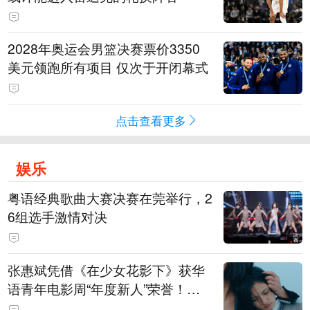
2028年奥运会男篮决赛票价3350
美元领跑所有项目 仅次于开闭幕式
点击查看更多
娱乐
粤语经典歌曲大赛决赛在莞举行，2
6组选手激情对决
张惠斌凭借《在少女花影下》获华
语青年电影周“年度新人”荣誉！该
电影全程在广州取景，采用粤语对