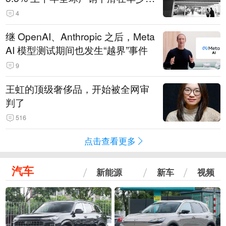
14.3万辆
4
继 OpenAI、Anthropic 之后，Meta
AI 模型测试期间也发生“越界”事件
9
王虹的顶级奢侈品，开始被全网审
判了
516
点击查看更多
汽车
新能源
新车
视频