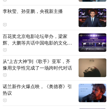
白，主演均为广州本土演员
李秋莹、孙亚鹏，央视新主播
百花奖北京电影论坛举办，梁家
辉、大鹏等共话中国电影的文化建
构
从“上古大神”到《歌手》亚军，齐
豫用文学性完成了一场跨时代对话
诺兰新作火爆点映，《奥德赛》引
热议