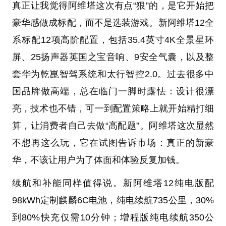
真正让我觉得阿维塔这次有点“狠”的，是它开始把
豪华感做成标配，而不是选装游戏。新阿维塔12全
系标配12项高阶配置，包括35.4英寸4K全景星环
屏、25扬声器英国之宝音响、9安全气囊，以及整
套华为乾崑智驾系统和太行智控2.0。过去很多中
国品牌做高端，总在临门一脚时露怯：设计很漂
亮，技术也不错，可一到配置策略上就开始精打细
算，让消费者自己去做“高配题”。阿维塔这次显然
不想再这么玩，它在试图告诉市场：真正的新豪
华，不该让用户为了体面和体验反复加钱。
续航和补能同样值得说。新阿维塔12纯电版配
98kWh定制麒麟6C电池，纯电续航735公里，30%
到80%快充仅需10分钟；增程版纯电续航350公