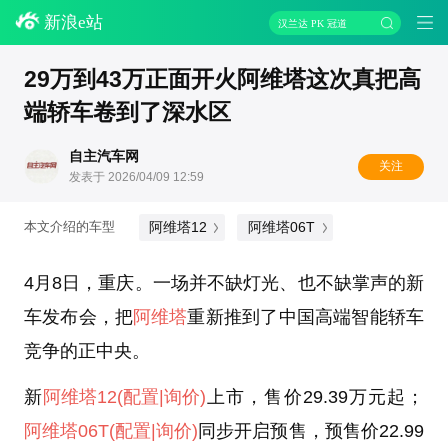
新浪e站
汉兰达 PK 冠道
29万到43万正面开火阿维塔这次真把高
端轿车卷到了深水区
自主汽车网
关注
发表于 2026/04/09 12:59
阿维塔12
阿维塔06T
本文介绍的车型
4月8日，重庆。一场并不缺灯光、也不缺掌声的新
车发布会，把
阿维塔
重新推到了中国高端智能轿车
竞争的正中央。
新
阿维塔12
(配置
|询价)
上市，售价29.39万元起；
阿维塔06T
(配置
|询价)
同步开启预售，预售价22.99