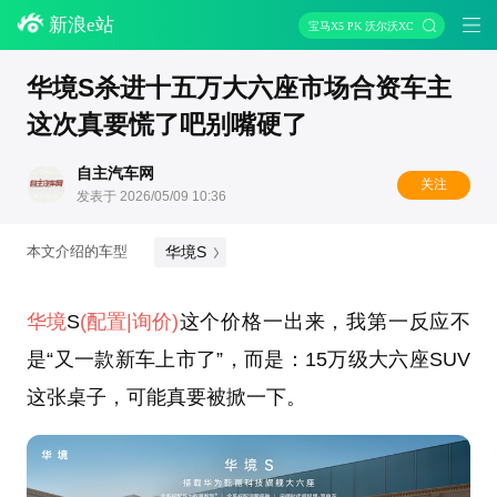
新浪e站
宝马X5 PK 沃尔沃XC90
华境S杀进十五万大六座市场合资车主
这次真要慌了吧别嘴硬了
自主汽车网
关注
发表于 2026/05/09 10:36
华境S
本文介绍的车型
华境
S
(配置
|询价)
这个价格一出来，我第一反应不
是“又一款新车上市了”，而是：15万级大六座SUV
这张桌子，可能真要被掀一下。