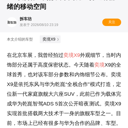
绪的移动空间
拆车坊
关注
发表于 2026/08/10 23:19
奕境X9
本文介绍的车型
在北京车展，我曾经拍过
奕境X9
外观细节，当时内
饰部分还属于高度保密状态。今天随着
奕境
X9的全
球首秀，也对该车部分参数和内饰细节公布。奕境
X9是依托东风与华为乾崑“全栈合作”模式打造，定
位新一代家庭旗舰大六座SUV，此前已作为载体完
成华为乾崑智驾ADS 5首次公开暗夜测试。奕境X9
实现首批搭载两大技术于一身的旗舰车型之一。目
前，市场上已经有很多与华为合作的品牌、车型。