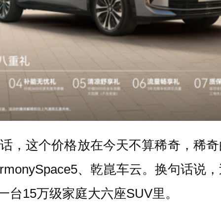
元。说实话，这个价格放在今天不算稀奇，
armonySpace5、乾崑车云。换句
一台15万级家庭大六座SUV里。