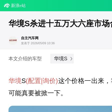
新浪e站
华境S杀进十五万大六座市场
自主汽车网
发表于 2026/05/09 10:36
华境S
本文介绍的车型
华境
S
(配置
|询价)
这个价格一出来，
可能真要被掀一下。