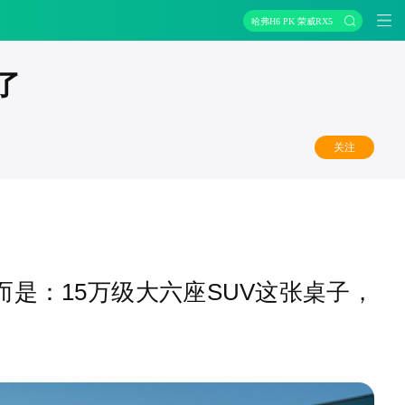
哈弗H6 PK 荣威RX5
了
关注
是：15万级大六座SUV这张桌子，