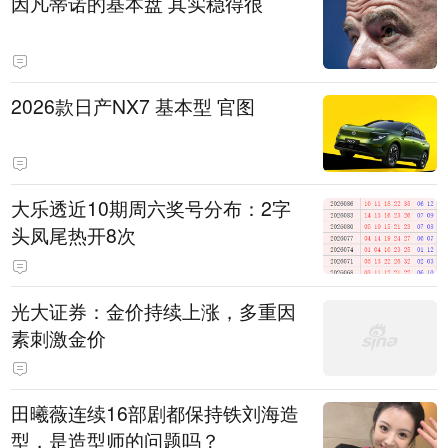
因凡蒂诺的基本盘 其实稳得很
2026款日产NX7 基本型 官图
大乐透近10期周六奖号分布：2字
头凤尾热开8次
光大证券：金价持续上涨，多重因
素刺激金价
田曦薇连续16部剧都保持铁刘海造
型，是造型师的问题吗？