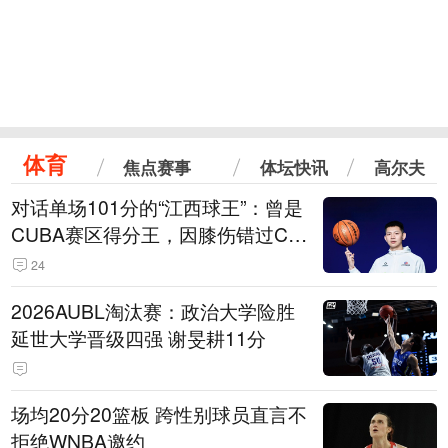
体育
焦点赛事
体坛快讯
高尔夫
对话单场101分的“江西球王”：曾是
CUBA赛区得分王，因膝伤错过CB
A选秀
24
2026AUBL淘汰赛：政治大学险胜
延世大学晋级四强 谢旻耕11分
场均20分20篮板 跨性别球员直言不
拒绝WNBA邀约