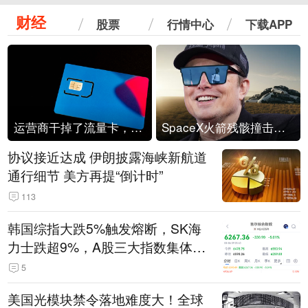
财经
股票
行情中心
下载APP
运营商干掉了流量卡，他们真的玩不起了
SpaceX火箭残骸撞击月球
协议接近达成 伊朗披露海峡新航道
通行细节 美方再提“倒计时”
113
韩国综指大跌5%触发熔断，SK海
力士跌超9%，A股三大指数集体低
开
5
美国光模块禁令落地难度大！全球