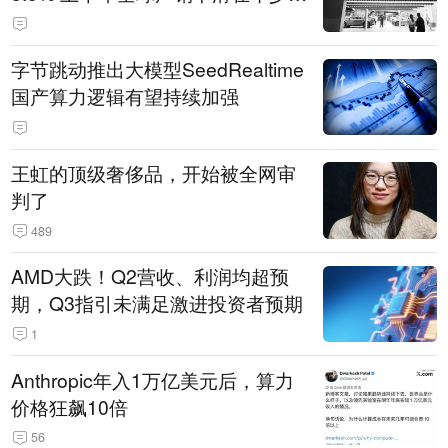
14.3万辆
字节跳动推出大模型SeedRealtime
国产算力逻辑有望持续加强
王虹的顶级奢侈品，开始被全网审
判了
489
AMD大跌！Q2营收、利润均超预
期，Q3指引未满足激进投资者预期
1
Anthropic年入1万亿美元后，算力
价格狂飙10倍
56