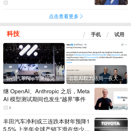
常决策过程在伊朗内部制造分歧
点击查看更多
科技
手机
试用
智己汽车App苹果端突然“下架”
谷歌AI权力格局一夜大洗牌
继 OpenAI、Anthropic 之后，Meta
AI 模型测试期间也发生“越界”事件
8
丰田汽车净利或三连跌本财年预降1
5.5% 上半年全球产销下滑在华少卖