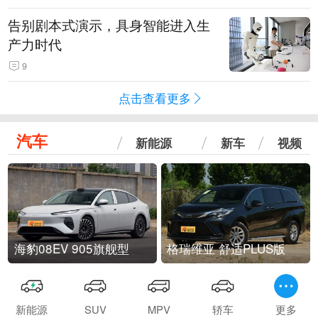
告别剧本式演示，具身智能进入生
产力时代
9
点击查看更多
汽车
新能源
新车
视频
海豹08EV 905旗舰型
格瑞维亚 舒适PLUS版
新能源
SUV
MPV
轿车
更多