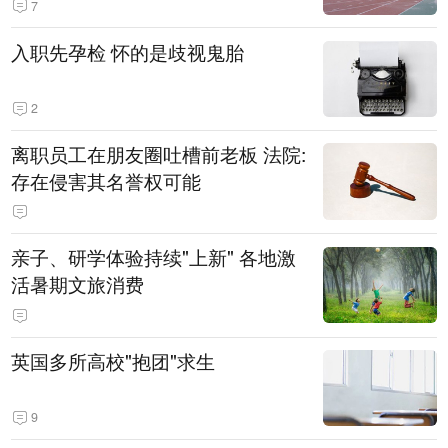
7
入职先孕检 怀的是歧视鬼胎
2
离职员工在朋友圈吐槽前老板 法院:
存在侵害其名誉权可能
亲子、研学体验持续"上新" 各地激
活暑期文旅消费
英国多所高校"抱团"求生
9