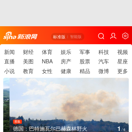
标准版
智能版
新闻
财经
体育
娱乐
军事
科技
视频
直播
美图
NBA
房产
股票
汽车
星座
小说
教育
女性
健康
精品
微博
更多
图集
1
德国：巴特施瓦尔巴赫森林野火
/
6