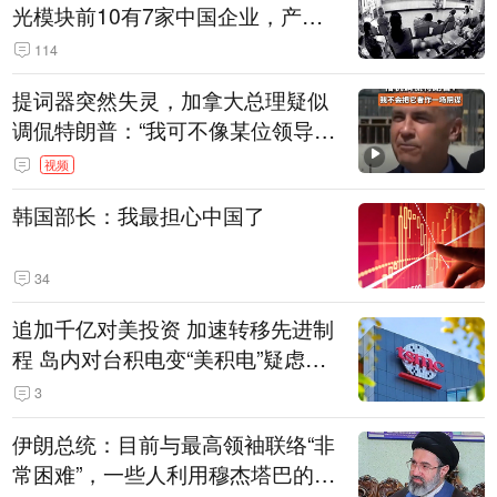
光模块前10有7家中国企业，产业
界人士：想“脱钩”并不容易
114
提词器突然失灵，加拿大总理疑似
调侃特朗普：“我可不像某位领导
人，把这当成一场阴谋”，全场哄笑
视频
韩国部长：我最担心中国了
34
追加千亿对美投资 加速转移先进制
程 岛内对台积电变“美积电”疑虑担
忧加剧
3
伊朗总统：目前与最高领袖联络“非
常困难”，一些人利用穆杰塔巴的正