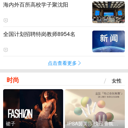
海内外百所高校学子聚沈阳
全国计划招聘特岗教师8954名
点击查看更多
时尚
女性
裙子
IPSA茵芙莎 悦己香氛凝露上市