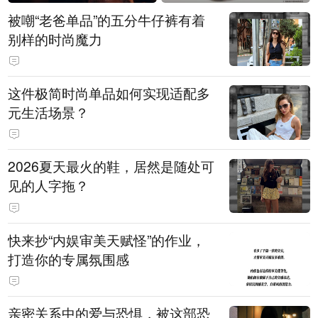
被嘲“老爸单品”的五分牛仔裤有着
别样的时尚魔力
这件极简时尚单品如何实现适配多
元生活场景？
2026夏天最火的鞋，居然是随处可
见的人字拖？
快来抄“内娱审美天赋怪”的作业，
打造你的专属氛围感
亲密关系中的爱与恐惧，被这部恐