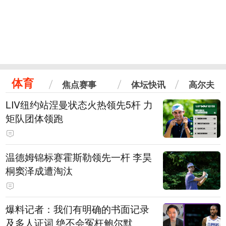
体育
焦点赛事
体坛快讯
高尔夫
LIV纽约站涅曼状态火热领先5杆 力
矩队团体领跑
温德姆锦标赛霍斯勒领先一杆 李昊
桐窦泽成遭淘汰
爆料记者：我们有明确的书面记录
及多人证词 绝不会冤枉鲍尔默