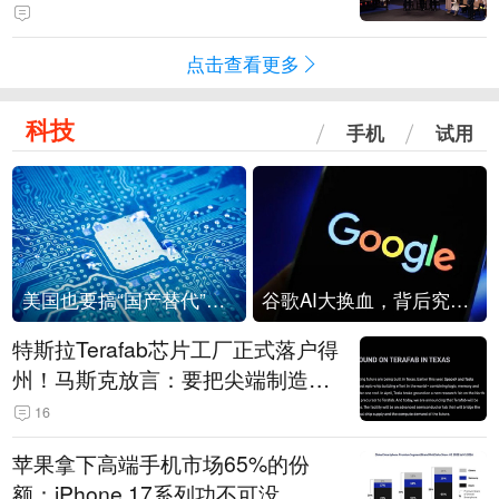
点击查看更多
科技
手机
试用
美国也要搞“国产替代”？先算清三笔账
谷歌AI大换血，背后究竟发生了什么？
特斯拉Terafab芯片工厂正式落户得
州！马斯克放言：要把尖端制造带
回美国
16
苹果拿下高端手机市场65%的份
额：iPhone 17系列功不可没