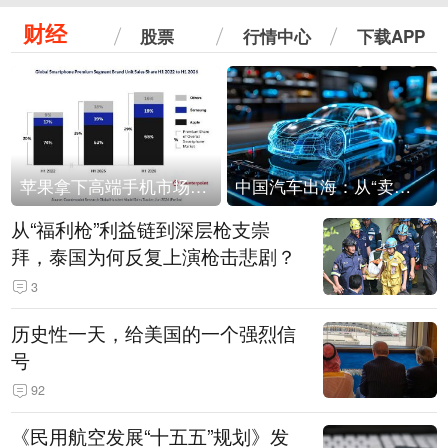
财经
股票
行情中心
下载APP
苹果拿下高端手机市场65%的份额：iPhone 17系列功不可没
中国汽车出海：从“卖出去”到“走进去”
从“福利枪”利益链到深层枪支崇
拜，泰国为何反复上演枪击悲剧？
3
历史性一天，给美国的一个强烈信
号
92
《民用航空发展“十五五”规划》发