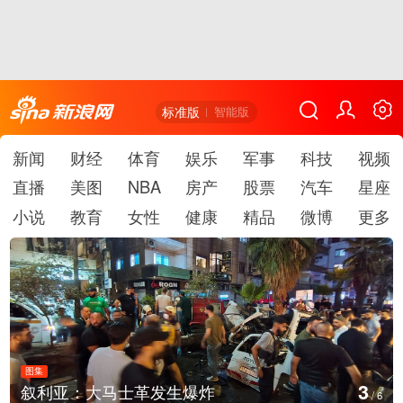
标准版
智能版
新闻
财经
体育
娱乐
军事
科技
视频
直播
美图
NBA
房产
股票
汽车
星座
小说
教育
女性
健康
精品
微博
更多
图集
3
叙利亚：大马士革发生爆炸
/
6