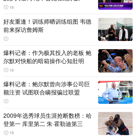
19
好友重逢！训练师晒训练组图 韦德
前来探访詹姆斯
爆料记者：作为极其投入的老板 鲍
尔默对快船的暗箱操作心知肚明
19
爆料记者：鲍尔默曾向涉事公司巨
额注资 试图联合瞒报骗过联盟
2009年选秀球员生涯抢断数榜：哈
登第一 库里第二 朱·霍勒迪第三
19