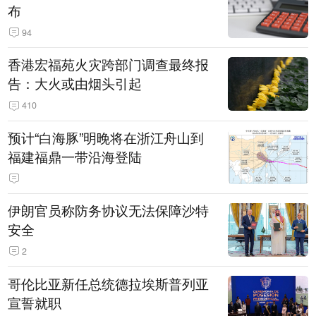
布
94
香港宏福苑火灾跨部门调查最终报
告：大火或由烟头引起
410
预计“白海豚”明晚将在浙江舟山到
福建福鼎一带沿海登陆
伊朗官员称防务协议无法保障沙特
安全
2
哥伦比亚新任总统德拉埃斯普列亚
宣誓就职