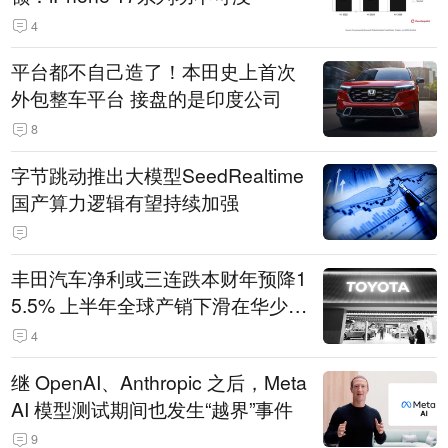
4
平台都不自己造了！本田史上首次
外包整车平台 接盘的是印度公司
8
字节跳动推出大模型SeedRealtime
国产算力逻辑有望持续加强
丰田汽车净利或三连跌本财年预降1
5.5% 上半年全球产销下滑在华少卖
14.3万辆
4
继 OpenAI、Anthropic 之后，Meta
AI 模型测试期间也发生“越界”事件
9