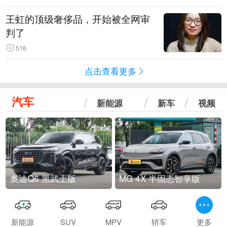
王虹的顶级奢侈品，开始被全网审
判了
516
点击查看更多
汽车
新能源
新车
视频
奥迪Q6 黑武士版
MG 4X 半固态智享版
新能源
SUV
MPV
轿车
更多