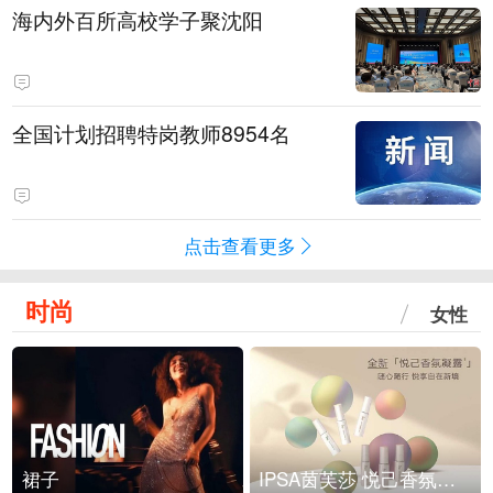
海内外百所高校学子聚沈阳
全国计划招聘特岗教师8954名
点击查看更多
时尚
女性
裙子
IPSA茵芙莎 悦己香氛凝露上市