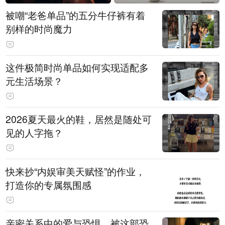
被嘲“老爸单品”的五分牛仔裤有着
别样的时尚魔力
这件极简时尚单品如何实现适配多
元生活场景？
2026夏天最火的鞋，居然是随处可
见的人字拖？
快来抄“内娱审美天赋怪”的作业，
打造你的专属氛围感
亲密关系中的爱与恐惧，被这部恐