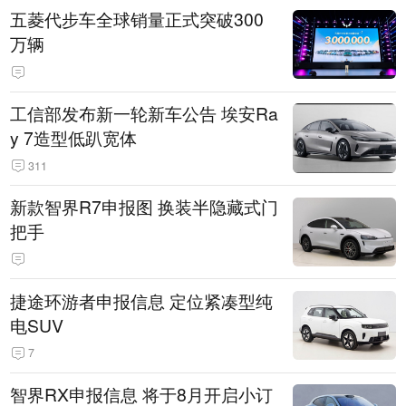
五菱代步车全球销量正式突破300
万辆
工信部发布新一轮新车公告 埃安Ra
y 7造型低趴宽体
311
新款智界R7申报图 换装半隐藏式门
把手
捷途环游者申报信息 定位紧凑型纯
电SUV
7
智界RX申报信息 将于8月开启小订