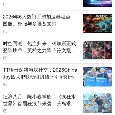
打造旗舰供电方案
2026年6大热门手游加速器盘点：
国服、外服与多设备支持
时空回溯，热血归来！科加斯正式
登陆峡谷，英雄之力降临符文乱
斗！
TT语音深耕游戏社交，2026China
Joy四大IP联动引爆线下引流闭环
狂浪八月，陈小春掌舵！《疯狂水
世界》首届狂浪节来袭，荒岛求生
直播即将开启