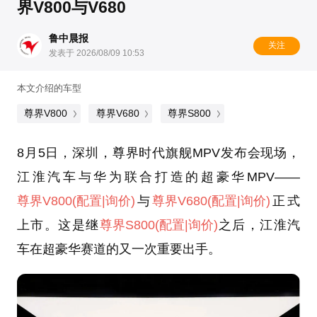
界V800与V680
鲁中晨报
关注
发表于 2026/08/09 10:53
本文介绍的车型
尊界V800
尊界V680
尊界S800
8月5日，深圳，尊界时代旗舰MPV发布会现场，
江淮汽车与华为联合打造的超豪华MPV——
尊界V800
(配置
|询价)
与
尊界V680
(配置
|询价)
正式
上市。这是继
尊界S800
(配置
|询价)
之后，江淮汽
车在超豪华赛道的又一次重要出手。