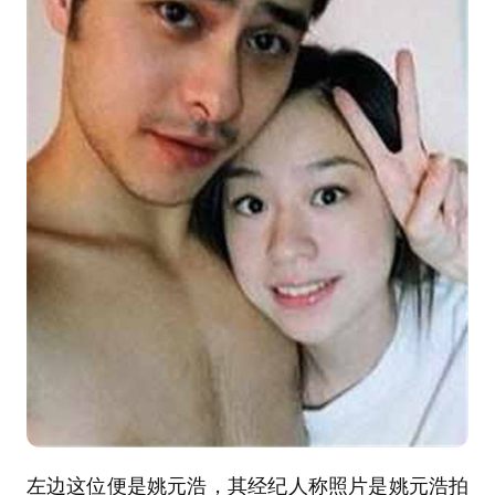
左边这位便是姚元浩，其经纪人称照片是姚元浩拍