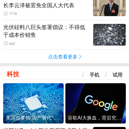
长李云泽被罢免全国人大代表
1716
光伏硅料八巨头签署倡议：不得低
于成本价销售
442
点击查看更多
科技
手机
试用
美国也要搞“国产替代”？先算清三笔账
谷歌AI大换血，背后究竟发生了什么？