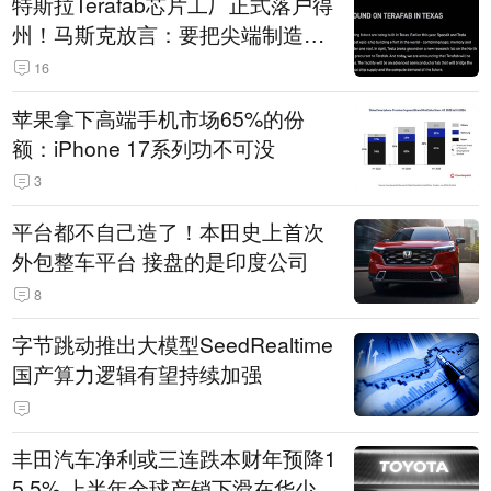
特斯拉Terafab芯片工厂正式落户得
州！马斯克放言：要把尖端制造带
回美国
16
苹果拿下高端手机市场65%的份
额：iPhone 17系列功不可没
3
平台都不自己造了！本田史上首次
外包整车平台 接盘的是印度公司
8
字节跳动推出大模型SeedRealtime
国产算力逻辑有望持续加强
丰田汽车净利或三连跌本财年预降1
5.5% 上半年全球产销下滑在华少卖