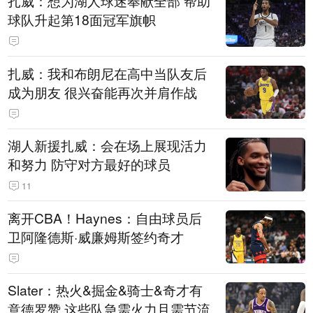
扎威：想为湖人球迷奉献全部 帮助
球队升起第18面冠军旗帜
扎威：我和布朗尼在高中当队友后
成为朋友 很兴奋能再次并肩作战
湖人新援扎威：会在场上展现活力
和努力 防守对方最好的球员
11
离开CBA！Haynes：自由球员后
卫阿隆德斯·威廉姆斯签约奇才
Slater：热火&掘金&骑士&奇才有
意德罗赞 这些队急需火力且需节流