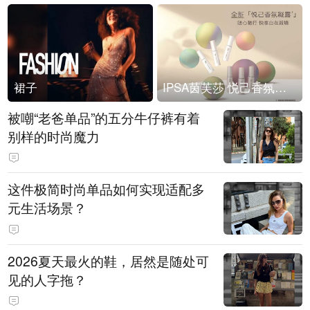
裙子
IPSA茵芙莎 悦己香氛凝露上市
被嘲“老爸单品”的五分牛仔裤有着
别样的时尚魔力
这件极简时尚单品如何实现适配多
元生活场景？
2026夏天最火的鞋，居然是随处可
见的人字拖？