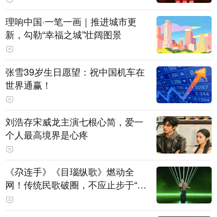
理响中国·一笔一画｜推进城市更
新，勾勒“幸福之城”壮阔图景
张雪39岁生日愿望：祝中国机车在
世界通赢！
刘浩存宋威龙主演七根心简，爱一
个人最高境界是心疼
《尕连手》《目瑙纵歌》燃动全
网！传统民歌破圈，不应止步于“上
头”