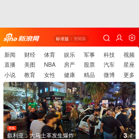
标准版
智能版
新闻
财经
体育
娱乐
军事
科技
视频
直播
美图
NBA
房产
股票
汽车
星座
小说
教育
女性
健康
精品
微博
更多
图集
3
叙利亚：大马士革发生爆炸
/
6