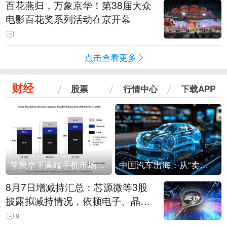
百花燕归，万象京华！第38届大众
电影百花奖系列活动在京开幕
点击查看更多
财经
股票
行情中心
下载APP
苹果拿下高端手机市场65%的份额：iPhone 17系列功不可没
中国汽车出海：从“卖出去”到“走进去”
8月7日增减持汇总：芯源微等3股
披露拟减持情况，依顿电子、晶华
微拟增持（表）
9