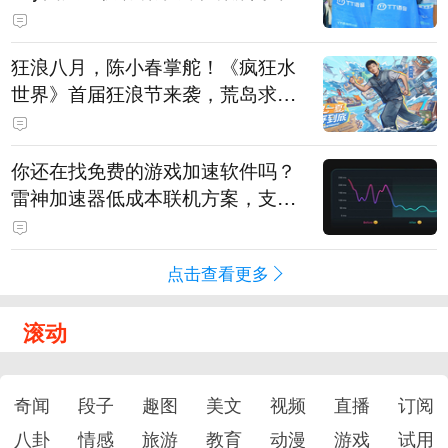
狂浪八月，陈小春掌舵！《疯狂水
世界》首届狂浪节来袭，荒岛求生
直播即将开启
你还在找免费的游戏加速软件吗？
雷神加速器低成本联机方案，支持
免费试用
点击查看更多
滚动
奇闻
段子
趣图
美文
视频
直播
订阅
八卦
情感
旅游
教育
动漫
游戏
试用