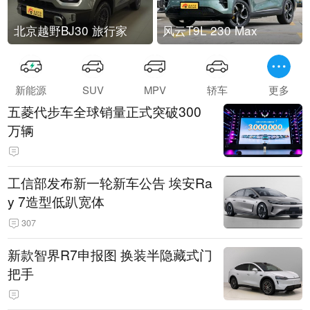
北京越野BJ30 旅行家
风云T9L 230 Max
新能源
SUV
MPV
轿车
更多
五菱代步车全球销量正式突破300
万辆
工信部发布新一轮新车公告 埃安Ra
y 7造型低趴宽体
307
新款智界R7申报图 换装半隐藏式门
把手