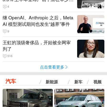
14.3万辆
4
继 OpenAI、Anthropic 之后，Meta
AI 模型测试期间也发生“越界”事件
9
王虹的顶级奢侈品，开始被全网审
判了
516
点击查看更多
汽车
新能源
新车
视频