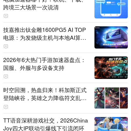
跨境三大场景一次说清
技嘉推出钛金雕1600PG5 AI TOP
电源：为发烧级主机与本地AI算力
打造旗舰供电方案
2026年6大热门手游加速器盘点：
国服、外服与多设备支持
时空回溯，热血归来！科加斯正式
登陆峡谷，英雄之力降临符文乱
斗！
TT语音深耕游戏社交，2026China
Joy四大IP联动引爆线下引流闭环