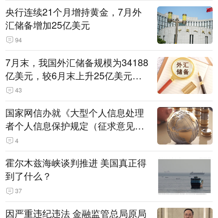
央行连续21个月增持黄金，7月外
汇储备增加25亿美元
94
7月末，我国外汇储备规模为34188
亿美元，较6月末上升25亿美元，
升幅为0.07%
43
国家网信办就《大型个人信息处理
者个人信息保护规定（征求意见
稿）》公开征求意见
4
霍尔木兹海峡谈判推进 美国真正得
到了什么？
37
因严重违纪违法 金融监管总局原局