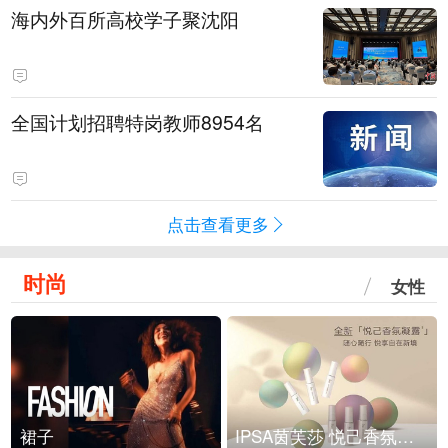
海内外百所高校学子聚沈阳
全国计划招聘特岗教师8954名
点击查看更多
时尚
女性
裙子
IPSA茵芙莎 悦己香氛凝露上市