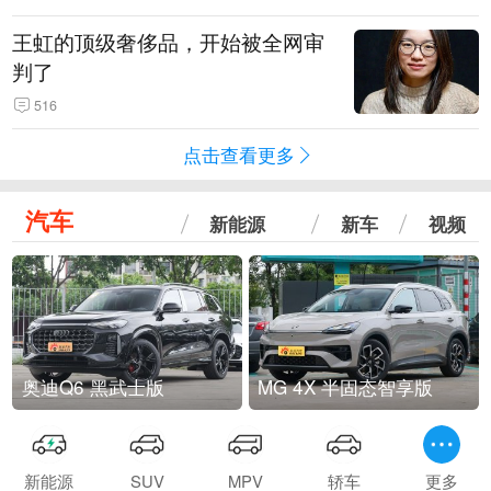
王虹的顶级奢侈品，开始被全网审
判了
516
点击查看更多
汽车
新能源
新车
视频
奥迪Q6 黑武士版
MG 4X 半固态智享版
新能源
SUV
MPV
轿车
更多