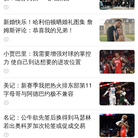
新婚快乐！哈利伯顿晒婚礼图集 詹
姆斯评论：恭喜我的兄弟！
小贾巴里：我需要增强对球的掌控
力 使自己到达想要的进攻位置
美记：新赛季我把热火排东部第11
字母哥与阿德巴约极不兼容
名记：公牛欲先签后换得到马瑟林
若出奥科罗加次轮签或促成交易