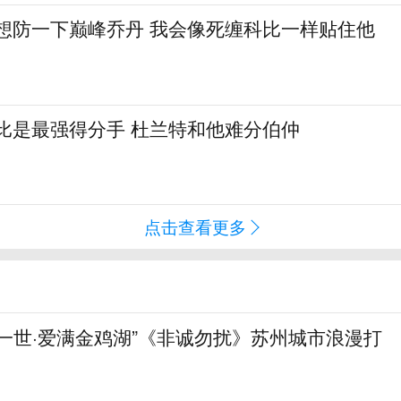
真想防一下巅峰乔丹 我会像死缠科比一样贴住他
比是最强得分手 杜兰特和他难分伯仲
点击查看更多
一世·爱满金鸡湖”《非诚勿扰》苏州城市浪漫打