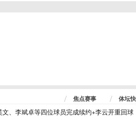
焦点赛事
体坛快
昊文、李斌卓等四位球员完成续约+李云开重回球