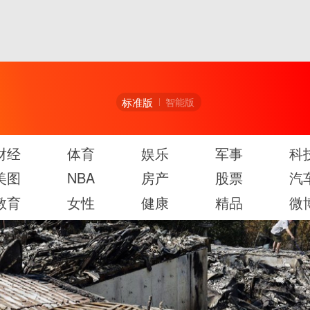
标准版
智能版
财经
体育
娱乐
军事
科
美图
NBA
房产
股票
汽
教育
女性
健康
精品
微