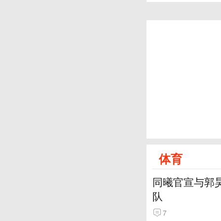
体育
同曦官宣与郭
队
7