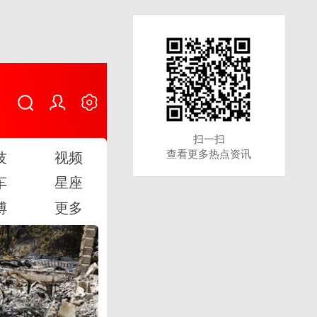
扫一扫
扫一扫
查看更多热点资讯
查看更多热点资讯
技
视频
车
星座
博
更多