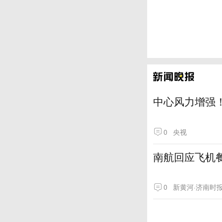
中心风力增强！
0
央视
南航回应飞机
0
新黄河·济南时