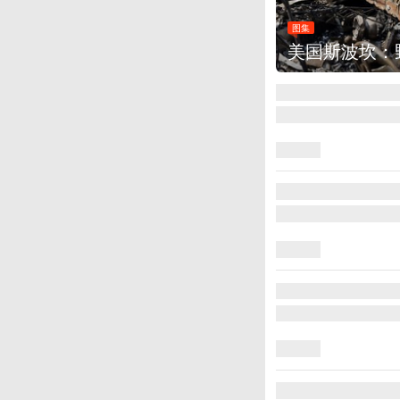
集
美国斯波坎：野火烧毁700多所房屋