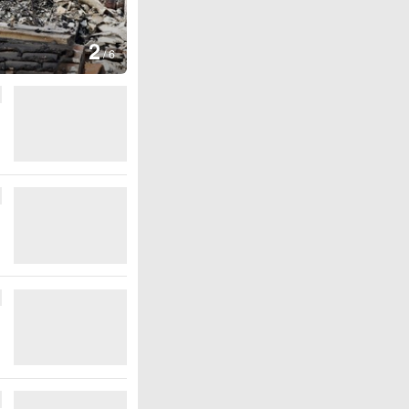
3
生爆炸
/
6