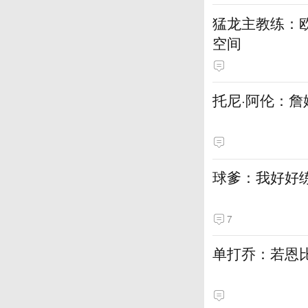
猛龙主教练：
空间
托尼·阿伦：詹
球爹：我好好
7
单打乔：若恩比