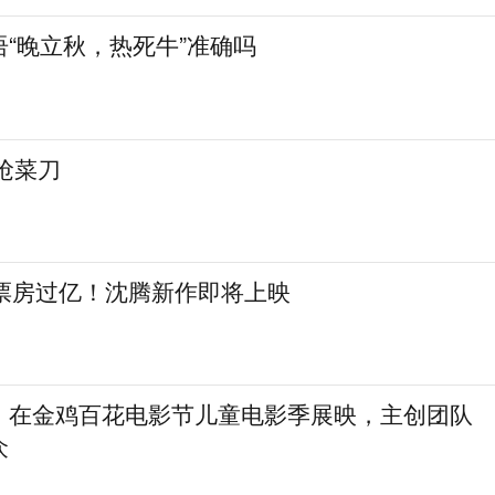
“晚立秋，热死牛”准确吗
抢菜刀
日票房过亿！沈腾新作即将上映
》在金鸡百花电影节儿童电影季展映，主创团队
众