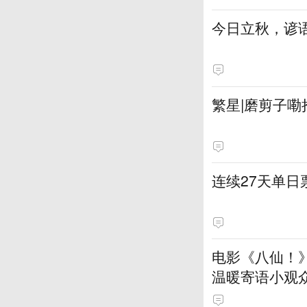
今日立秋，谚语
繁星|磨剪子嘞
连续27天单
电影《八仙！
温暖寄语小观