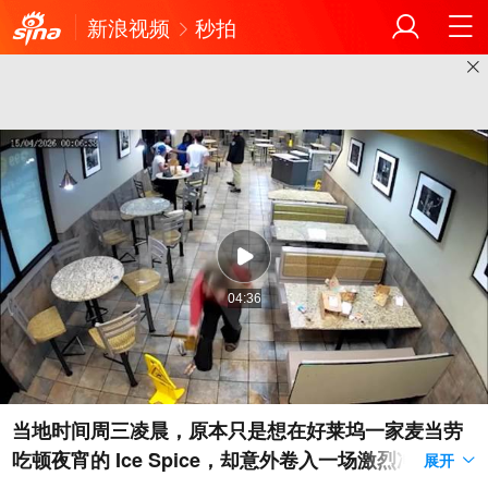
新浪视频
秒拍
04:36
当地时间周三凌晨，原本只是想在好莱坞一家麦当劳
吃顿夜宵的 Ice Spice，却意外卷入一场激烈冲突。T
展开