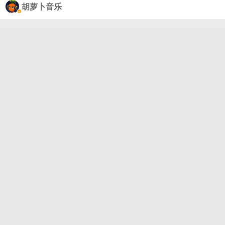
MZ 公布了一段迅速在网络上传播的现场视频，曝光
胡萝卜音乐
了这位饶舌歌手与一名女性顾客发生肢体冲突的全过
程。 事发当时 Ice Spice 身边并没有保镖陪同，她正
与一位朋友坐在店内卡座用餐聊天。这时，一名女性
顾客上前试图与她搭话，但遭到了拒绝，现场气氛也
随之迅速紧张起来。面对对方一再追问“你从哪儿
来”，Ice Spice 回了一句带着调侃意味的话：“我来自
麦当劳。”这句回答显然激怒了对方。随后，该女子突
然伸手扇了 Ice Spice 一巴掌，现场局势瞬间失控。
视频显示，向来以冷静形象示人的 I...