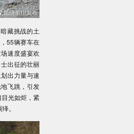
却暗藏挑战的土
，55辆赛车在
这场速度盛宴欢
勇士出征的壮丽
上划出力量与速
绝地飞跳，引发
们目光如炬，紧
演绎。