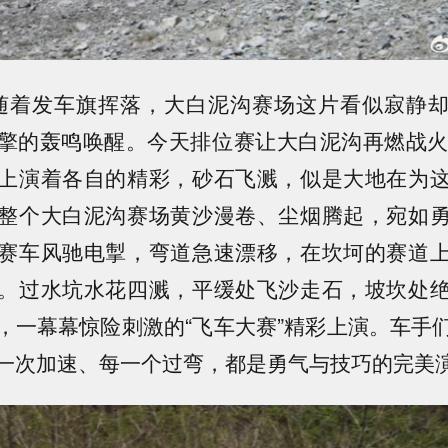
0，随着发车旗挥落，大白泥沟赛场这片看似寂静
擎的轰鸣唤醒。今天排位赛让大白泥沟再燃战火
上演着各自的精彩，砂石飞溅，似是大地在为
整个大白泥沟赛场黄沙漫卷、尘烟腾起，宛如
赛车风驰电掣，弯道急速漂移，在坎坷的赛道
。过水坑水花四溅，平缓处飞沙走石，坡坎处
，一幕幕惊险刺激的“飞车大赛”精彩上演。车手
一次加速、每一个过弯，都是勇气与技巧的完美