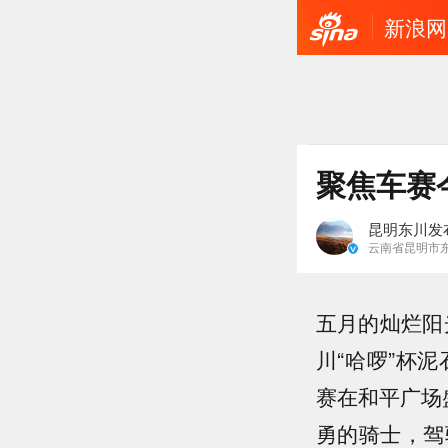
新浪网
聚焦车赛
昆明东川发
云南省昆明市
五月的灿烂阳
川“哈啰”杯
赛在和平广场
勇的骑士，驾