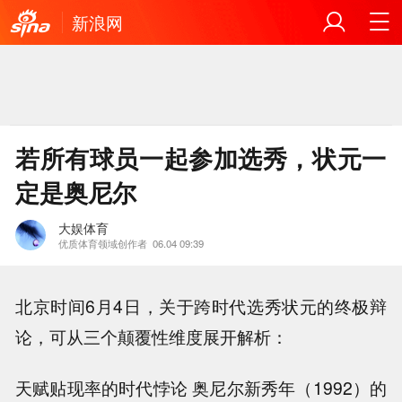
新浪网
若所有球员一起参加选秀，状元一
定是奥尼尔
大娱体育
优质体育领域创作者
06.04 09:39
北京时间6月4日，关于跨时代选秀状元的终极辩
论，可从三个颠覆性维度展开解析：
天赋贴现率的时代悖论 奥尼尔新秀年（1992）的