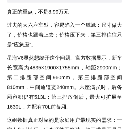
真正的重点，不是
8.99
万元
过去的大六座车型，容易陷入一个尴尬：尺寸做大
了，价格也跟着上去；价格压下来，第三排往往只
是“应急座”。
星海V6显然想绕开这个问题。官方数据显示，新车
长宽高为4835×1900×1755mm，轴距2900mm；
第二排腿部空间960mm，第三排腿部空间
810mm，中间通道宽240mm。六座满员时，后备
厢容积仍有513L；第三排放倒后，最大可扩展至
1630L，并配有70L前备厢。
这组数据真正对应的是家庭用户最现实的需求：一