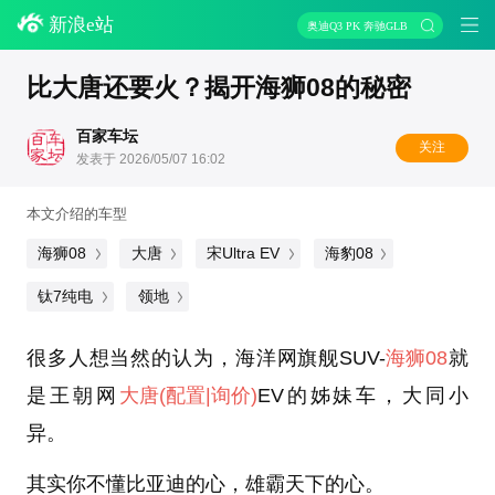
新浪e站
奥迪Q3 PK 奔驰GLB
比大唐还要火？揭开海狮08的秘密
百家车坛
关注
发表于 2026/05/07 16:02
本文介绍的车型
海狮08
大唐
宋Ultra EV
海豹08
钛7纯电
领地
很多人想当然的认为，海洋网旗舰SUV-
海狮08
就
是王朝网
大唐
(配置
|询价)
EV的姊妹车，大同小
异。
其实你不懂比亚迪的心，雄霸天下的心。