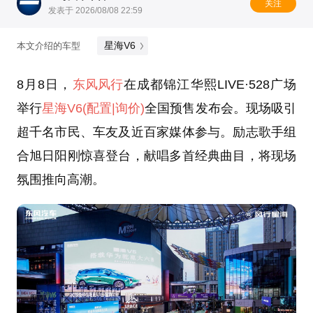
关注
发表于 2026/08/08 22:59
星海V6
本文介绍的车型
8月8日，
东风风行
在成都锦江华熙LIVE·528广场
举行
星海V6
(配置
|询价)
全国预售发布会。现场吸引
超千名市民、车友及近百家媒体参与。励志歌手组
合旭日阳刚惊喜登台，献唱多首经典曲目，将现场
氛围推向高潮。