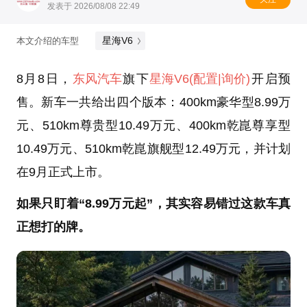
发表于 2026/08/08 22:49
星海V6
本文介绍的车型
8月8日，
东风汽车
旗下
星海V6
(配置
|询价)
开启预
售。新车一共给出四个版本：400km豪华型8.99万
元、510km尊贵型10.49万元、400km乾崑尊享型
10.49万元、510km乾崑旗舰型12.49万元，并计划
在9月正式上市。
如果只盯着“8.99万元起”，其实容易错过这款车真
正想打的牌。