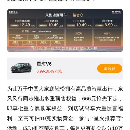
星海V6
询底价
8.99-10.49万元
为让万千中国大家庭轻松拥有高品质智慧出行，东
风风行同步推出多重预售权益：666元抢先下定，
即享七重专属购车权益；到店试驾享六重惊喜福
利，至高可抽10克实物黄金；参与 “星火推荐官”
活动，成功推荐亲友购车，每月更有机会瓜分10万