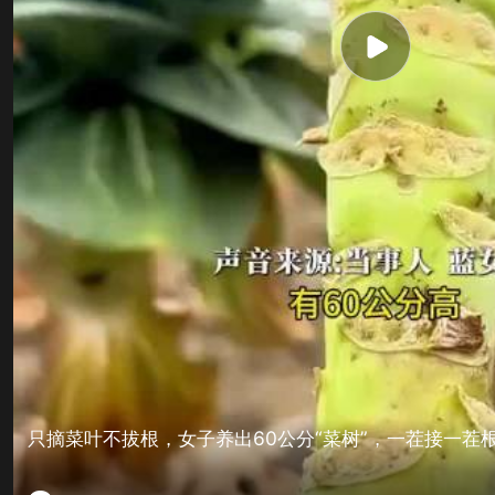
只摘菜叶不拔根，女子养出60公分“菜树”，一茬接一茬