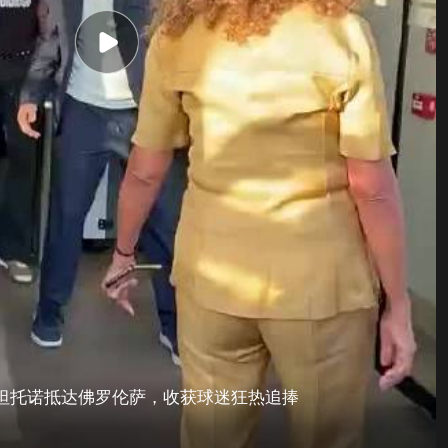
坦托诺抵达佛罗伦萨，收获球迷狂热追捧