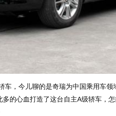
轿车，今儿聊的是奇瑞为中国乘用车领
此多的心血打造了这台自主A级轿车，
番