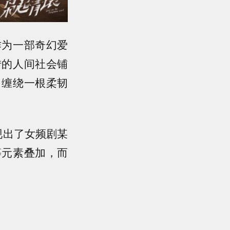
作为一部奇幻爱
转的人间社会铺
，缠绕一根柔韧
现出了女频剧某
等元素叠加，而