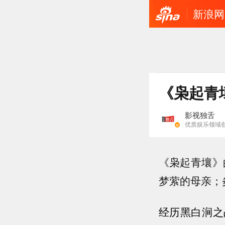
新浪网
《枭起青
影视独舌
优质娱乐领域
《枭起青壤》
梦萦的母亲；炎
经历
黑白涧
之