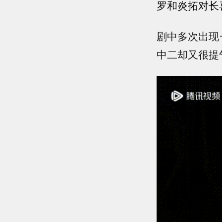
罗和炎拓对长
剧中多次出现
中二却又很提