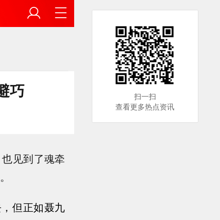
避巧
扫一扫
查看更多热点资讯
，也见到了魂牵
”。
去，但正如聂九