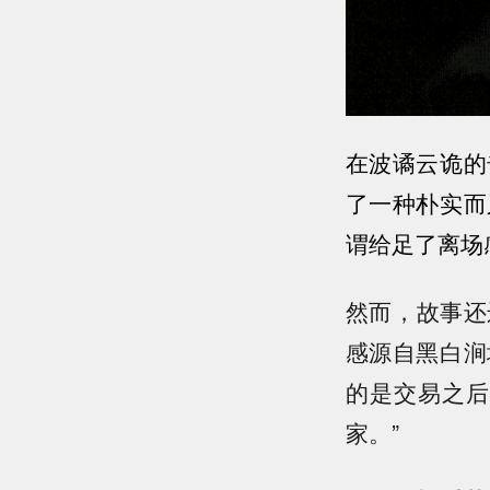
在波谲云诡的
了一种朴实而
谓给足了离场
然而，故事还
感源自黑白涧
的是交易之后
家。”