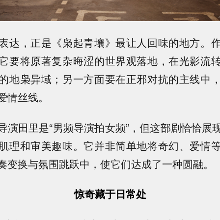
表达，正是《枭起青壤》最让人回味的地方。
它要将原著复杂晦涩的世界观落地，在光影流
的地枭异域；另一方面要在正邪对抗的主线中
爱情丝线。
导演田里是“男频导演拍女频”，但这部剧恰恰展
肌理和审美趣味。它并非简单地将奇幻、爱情
奏变换与氛围跳跃中，使它们达成了一种圆融。
惊奇藏于日常处