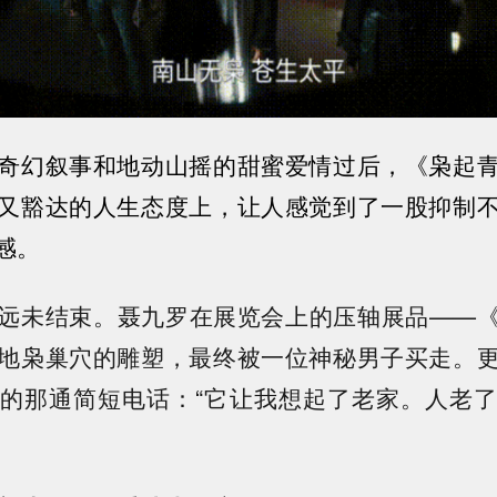
奇幻叙事和地动山摇的甜蜜爱情过后，
《枭起
又豁达的人生态度上，让人感觉到了一股抑制
感。
远未结束。聂九罗在展览会上的压轴展品——
地枭巢穴的雕塑，最终被一位神秘男子买走。
的那通简短电话：“它让我想起了老家。人老