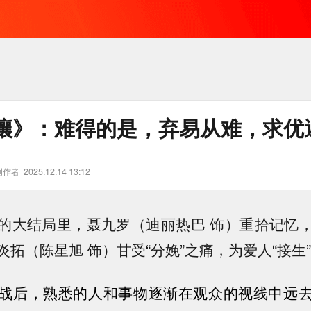
壤》：难得的是，弃易从难，求优
创作者
2025.12.14 13:12
的大结局里，聂九罗（迪丽热巴 饰）重拾记忆
拓（陈星旭 饰）甘受“分娩”之痛，为爱人“接生
战后，熟悉的人和事物逐渐在观众的视线中远