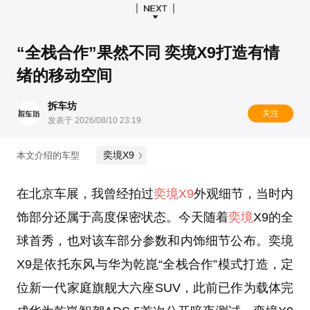
“全栈合作”果然不同 奕境X9打造有情
绪的移动空间
拆车坊
关注
发表于 2026/08/10 23:19
奕境X9
本文介绍的车型
在北京车展，我曾经拍过
奕境X9
外观细节，当时内
饰部分还属于高度保密状态。今天随着
奕境
X9的全
球首秀，也对该车部分参数和内饰细节公布。奕境
X9是依托东风与华为乾崑“全栈合作”模式打造，定
位新一代家庭旗舰大六座SUV，此前已作为载体完