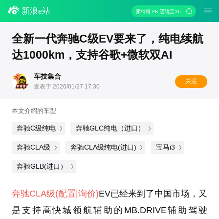
新浪e站
索纳塔 PK 迈锐宝XL
全新一代奔驰C级EV要来了，纯电续航
达1000km，支持谷歌+微软双AI
车技集合
关注
发表于 2026/01/27 17:30
本文介绍的车型
奔驰C级纯电
奔驰GLC纯电（进口）
奔驰CLA级
奔驰CLA级纯电(进口)
宝马i3
奔驰GLB(进口）
奔驰CLA级
(配置
|询价)
EV已经来到了中国市场，又
是支持高快城领航辅助的MB.DRIVE辅助驾驶