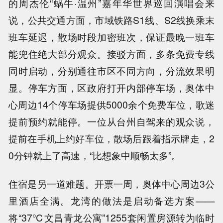
的周杰伦“蜗牛·温州”嘉年华世界巡回演唱会来
说，公共交通方面，市域铁路S1线、S2线换乘末
班车延迟，散场时段加密班次，保证最晚一班车
能兜住绝大部分观众。接驳方面，多条免费专线
同时启动，分别通往市区不同方向，分流效果明
显。停车方面，区政府打开内部停车场，奥体中
心周边14个停车场提供5000余个免费车位，歌迷
提前预约就能停。一位从台州自驾来的观众说，
提前在手机上约好车位，散场后跟着指示牌走，2
0分钟就上了高速，“比想象中顺畅太多”。
住宿是另一道难题。开票一周，奥体中心周边3公
里酒店全满。龙湾的做法是启动备选方案——
将“37℃文昌青龙公寓”1255套闲置房源转为临时