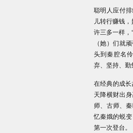
聪明人应付排
儿转行赚钱，
许三多一样，
（她）们就顽
头到秦腔名
弃、坚持、勤
在经典的成长
天降横财出身
师、古师、秦
忆秦娥的蜕变
第一次登台。