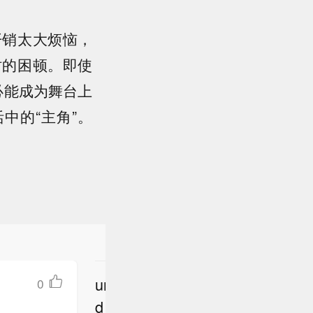
开销太大烦恼，
时的困顿。即使
必能成为舞台上
中的“主角”。
undefine
0
立
d