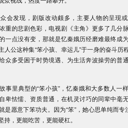
观众会发现，剧版改动颇多，主要人物的呈现或
浓重的悲剧色彩，电视剧《主角》更多了几分
的一点没有变，那就是忆秦娥历经磨难最终成
主人公这种集“笨小孩、幸运儿”于一身的奋斗历
给众多受困于时势境遇、为生活奔波操劳的普
故事里典型的“笨小孩”，忆秦娥和大多数人一
自卑怯懦、资质普通，在机灵讨巧的同辈中毫
就是愿意下笨功夫。因为“笨”，她心思单纯而专注
坚持，更能吃苦，更能硬杠。