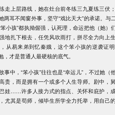
练走上层路线，她在灶台前冬练三九夏练三伏
她两耳不闻窗外事，坚守“戏比天大”的承诺。与
“笨小孩”都执拗倔强，认死理，命运把他（她）
强地扎下根去，任凭风吹雨打，拼尽全力向上
伶，从易来弟到忆秦娥，这个笨小孩的逆袭证明
勉，才是普通人最硬核的底气。
故事中，“笨小孩”往往也是“幸运儿”，不过她（
高贵，而是拥有一个或多个人生导师。剧中，
巴娃……许多人接力式的指点、关怀和庇护，
，尤其是苟师，倾毕生所学全力托举，用自己