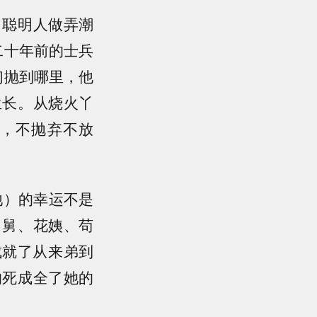
；聪明人做弄潮
二十年前的士兵
们抛到哪里，他
生长。从烧火丫
，不抛弃不放
他）的幸运不是
舅舅、花姨、苟
成就了从来弟到
的死成全了她的