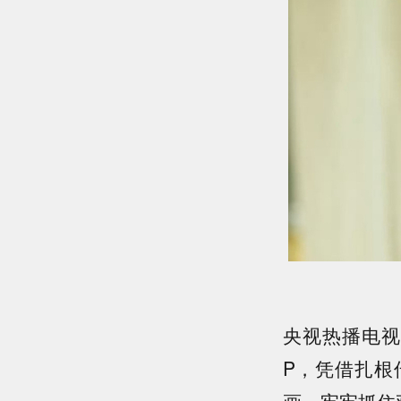
央视热播电视
P，凭借扎根
画，牢牢抓住