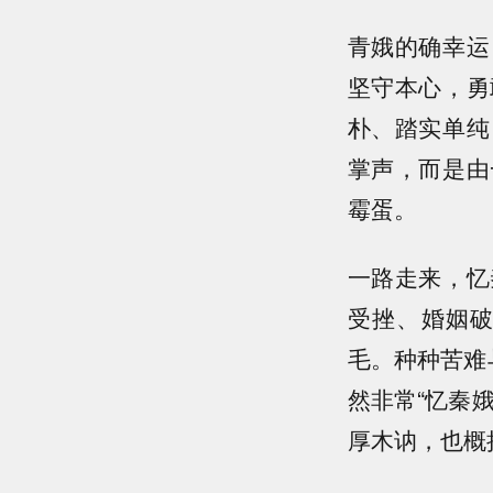
青娥的确幸运
坚守本心，勇
朴、踏实单纯
掌声，而是由
霉蛋。
一路走来，忆
受挫、婚姻
毛。种种苦难
然非常“忆秦
厚木讷，也概