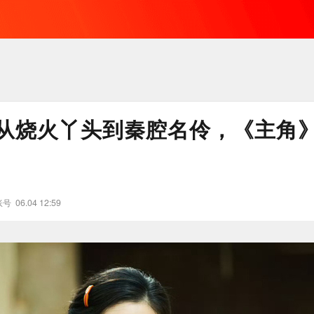
从烧火丫头到秦腔名伶，《主角
账号
06.04 12:59