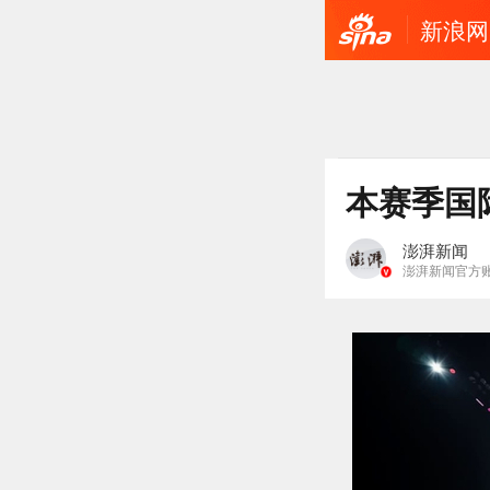
新浪网
本赛季国
澎湃新闻
澎湃新闻官方