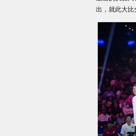
出，就此大比