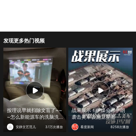
发现更多热门视频
按理说早就扫除文盲了~~
战果展示！伊媒公布伊朗
~怎么新能源车的洗脑洗
袭击美军设施卫星图
出了这么多
安静文艺范儿
3.1万次播放
看度新闻
8258次播放