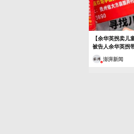
【余华英拐卖儿童
被告人余华英拐带
澎湃新闻