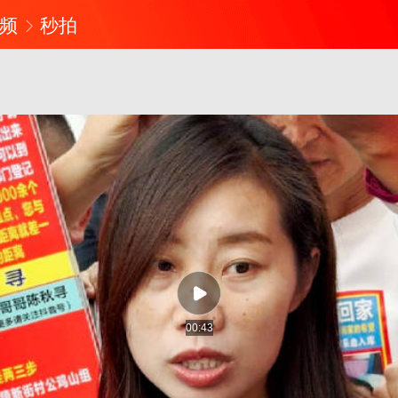
频
秒拍
00:43