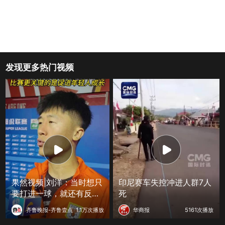
发现更多热门视频
果然视频|刘洋：当时想只
印尼赛车失控冲进人群7人
要打进一球，就还有反超
死
的机会
齐鲁晚报-齐鲁壹点
1.1万次播放
华商报
5161次播放