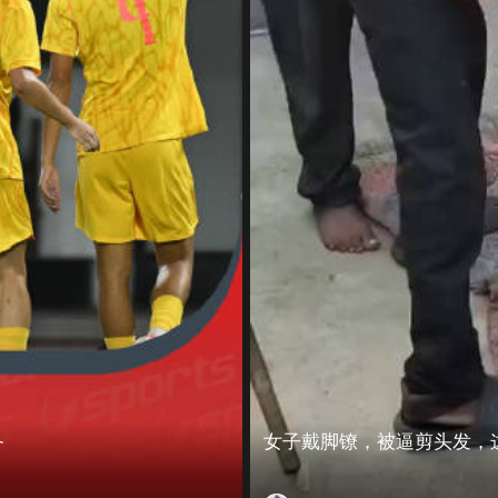
备
女子戴脚镣，被逼剪头发，