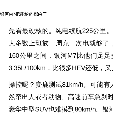
银河M7把能给的都给了
先看最硬核的。纯电续航225公里
大多数上班族一周充一次电就够了，
160公里之间，银河M7比他们足
3.35L/100km，比很多HEV还低
操控呢？麋鹿测试81km/h。可
然窜出人或者动物、高速前车急刹时的
豪华中型SUV也难摸到80km/h。