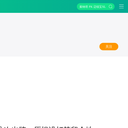
索纳塔 PK 迈锐宝XL
关注