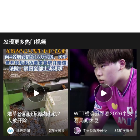
发现更多热门视频
烟草公司职工婚内出轨2
WTT横滨冠军赛2026半决
人被开除
赛局间休息
津云新闻
2万次播放
不走位浑身难受
8361次播放