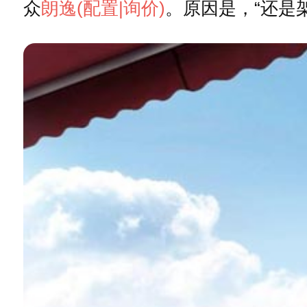
众
朗逸
(配置
|询价)
。原因是，“还是