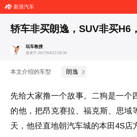
新浪汽车
轿车非买朗逸，SUV非买H
玩车教授
发表于 2017/04/13 09:36
朗逸
本文介绍的车型
先给大家撸一个故事。二狗是一个
的他，把昂克赛拉、福克斯、思域
天，他径直地朝汽车城的本田4S店