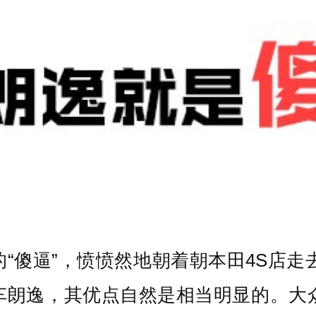
“傻逼”，愤愤然地朝着朝本田4S店走
车朗逸，其优点自然是相当明显的。大众