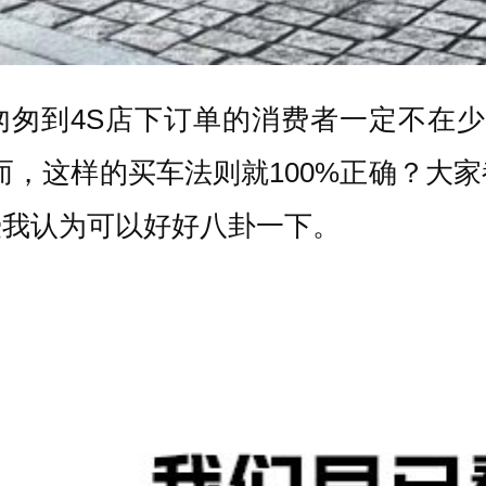
匆匆到4S店下订单的消费者一定不在
而，这样的买车法则就100%正确？大
授我认为可以好好八卦一下。