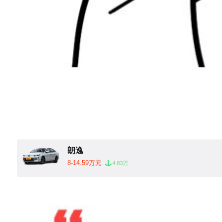
朗逸
8-14.59万元
4.83万