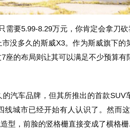
只需要
5.99-8.29
万元，你肯定会拿刀砍
上市没多久的斯威
X3
。作为斯威旗下的
过
7
座的布局则让其可以满足不少预算有
的汽车品牌，但其所推出的首款SUV
四线城市已经开始有人认识了。然而
造型，前脸的竖格栅直接变成了横格栅..