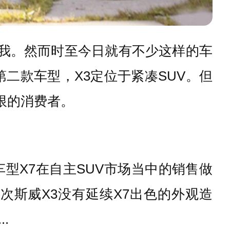
我。然而时至今日就有不少这样的车
第二款车型，
X3
定位于紧凑
SUV
。但
限的消费者。
车型
X7
在自主
SUV
市场当中的销售做
这次斯威
X3
没有延续
X7
出色的外观造
.