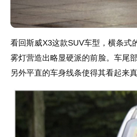
看回斯威X3这款
SUV
车型，横条式
雾灯营造出略显硬派的前脸。车尾
另外平直的车身线条使得其看起来