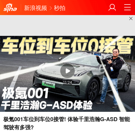
新浪视频
秒拍
11:24
极氪001车位到车位0接管! 体验千里浩瀚G-ASD 智能