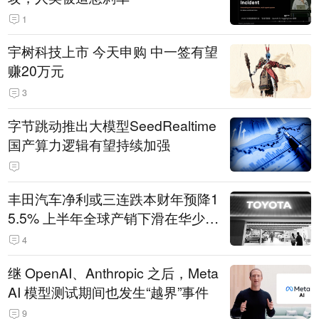
1
宇树科技上市 今天申购 中一签有望
赚20万元
3
字节跳动推出大模型SeedRealtime
国产算力逻辑有望持续加强
丰田汽车净利或三连跌本财年预降1
5.5% 上半年全球产销下滑在华少卖
14.3万辆
4
继 OpenAI、Anthropic 之后，Meta
AI 模型测试期间也发生“越界”事件
9