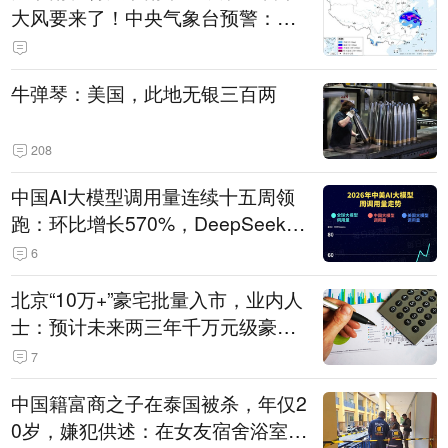
大风要来了！中央气象台预警：今
天到明天，浙江、安徽有特大暴雨
牛弹琴：美国，此地无银三百两
208
中国AI大模型调用量连续十五周领
跑：环比增长570%，DeepSeek-V
4-Flash正式版登顶！MiniMax M
6
3、阶跃星辰Step 3.7 Flash跌出榜
北京“10万+”豪宅批量入市，业内人
单
士：预计未来两三年千万元级豪宅
潜在供应达万套！谁在买单？
7
中国籍富商之子在泰国被杀，年仅2
0岁，嫌犯供述：在女友宿舍浴室发