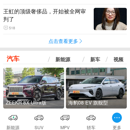
王虹的顶级奢侈品，开始被全网审
判了
518
点击查看更多
汽车
新能源
新车
视频
ZEEKR 8X Ultra版
海豹08 EV 旗舰型
新能源
SUV
MPV
轿车
更多