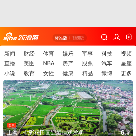
标准版
智能版
新闻
财经
体育
娱乐
军事
科技
视频
直播
美图
NBA
房产
股票
汽车
星座
小说
教育
女性
健康
精品
微博
更多
图集
1
海：七彩稻田画迎最佳观赏期
厄瓜
/
6