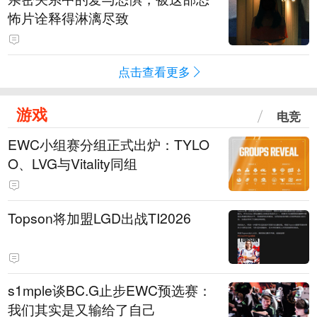
怖片诠释得淋漓尽致
点击查看更多
游戏
电竞
EWC小组赛分组正式出炉：TYLO
O、LVG与Vitality同组
Topson将加盟LGD出战TI2026
s1mple谈BC.G止步EWC预选赛：
我们其实是又输给了自己