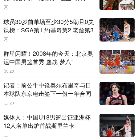
球员30岁前单场至少30分5助且0失
误榜：SGA第1 约基奇第2 老詹第3
群星闪耀！2008年的今天：北京奥
运中国男篮首秀 鏖战“梦八”
20
记者：前公牛中锋奥尔布里奇与日
本球队东京电击签下一份一年合同
20
媒体人：中国U18男篮出征亚洲杯
12人名单出炉首战斯里兰卡