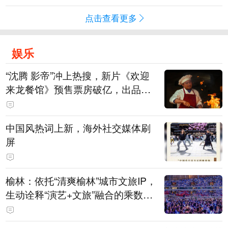
点击查看更多
娱乐
“沈腾 影帝”冲上热搜，新片《欢迎
来龙餐馆》预售票房破亿，出品方
股价大涨！沈腾主演电影票房已破4
15亿元
中国风热词上新，海外社交媒体刷
屏
榆林：依托“清爽榆林”城市文旅IP，
生动诠释“演艺+文旅”融合的乘数效
应