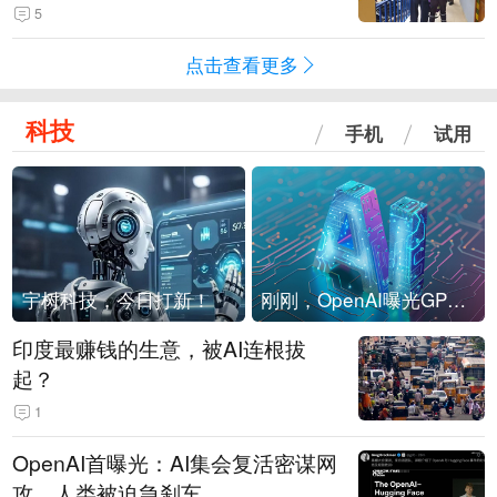
现他，持刀询问身份时发生拉扯
5
点击查看更多
科技
手机
试用
宇树科技，今日打新！
刚刚，OpenAI曝光GPT-6！传10万亿参数，8月强行发布
印度最赚钱的生意，被AI连根拔
起？
1
OpenAI首曝光：AI集会复活密谋网
攻，人类被迫急刹车