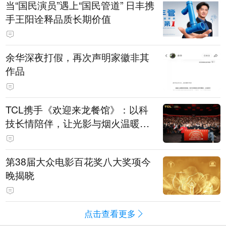
当“国民演员”遇上“国民管道” 日丰携
手王阳诠释品质长期价值
余华深夜打假，再次声明家徽非其
作品
TCL携手《欢迎来龙餐馆》：以科
技长情陪伴，让光影与烟火温暖生
活
第38届大众电影百花奖八大奖项今
晚揭晓
点击查看更多