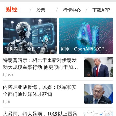
财经
股票
行情中心
下载APP
宇树科技，今日打新！
刚刚，OpenAI曝光GPT-6！传10万亿参数，8月强行发布
特朗普暗示：相比于重新对伊朗发
动大规模军事行动 他更倾向于加大
经济施压
271
内塔尼亚胡反悔，以媒：以军和安
全部门通过媒体才获知
6
大暴雨、特大暴雨，10级以上雷暴