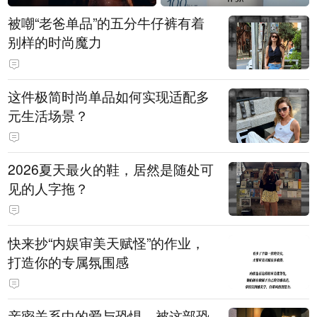
被嘲“老爸单品”的五分牛仔裤有着
别样的时尚魔力
这件极简时尚单品如何实现适配多
元生活场景？
2026夏天最火的鞋，居然是随处可
见的人字拖？
快来抄“内娱审美天赋怪”的作业，
打造你的专属氛围感
亲密关系中的爱与恐惧，被这部恐