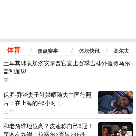
体育
焦点赛事
体坛快讯
高尔夫
土耳其球队加济安泰普官宣上赛季吉林外援贾马尔·
盖利加盟
保罗·乔治妻子社媒晒随夫中国行照
片：在上海的48小时！
20
和老詹谁地位高？皮蓬称自己6冠！
美网友炸锅：拉塞尔>霍里>乔丹