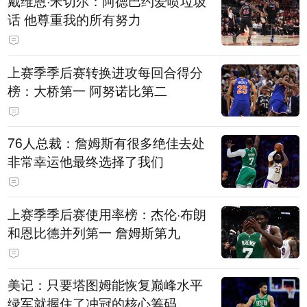
戴维恩·米切尔：阿德巴约爱喷垃圾
话 他尊重我的所有努力
上赛季季后赛转换进攻每回合得分
榜：大桥第一 阿努诺比第二
76人总裁：詹姆斯有很多绝佳去处
非常幸运他最终选择了我们
上赛季季后赛使用率榜：杰伦·布朗
和恩比德并列第一 詹姆斯第九
美记：只要塔图姆能恢复巅峰水平
绿军就握住了冲冠的核心筹码