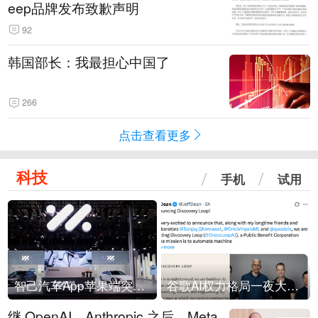
eep品牌发布致歉声明
92
韩国部长：我最担心中国了
266
点击查看更多
科技
手机
试用
智己汽车App苹果端突然“下架”
谷歌AI权力格局一夜大洗牌
继 OpenAI、Anthropic 之后，Meta