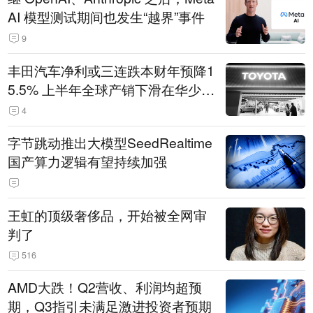
AI 模型测试期间也发生“越界”事件
9
丰田汽车净利或三连跌本财年预降1
5.5% 上半年全球产销下滑在华少卖
14.3万辆
4
字节跳动推出大模型SeedRealtime
国产算力逻辑有望持续加强
王虹的顶级奢侈品，开始被全网审
判了
516
AMD大跌！Q2营收、利润均超预
期，Q3指引未满足激进投资者预期