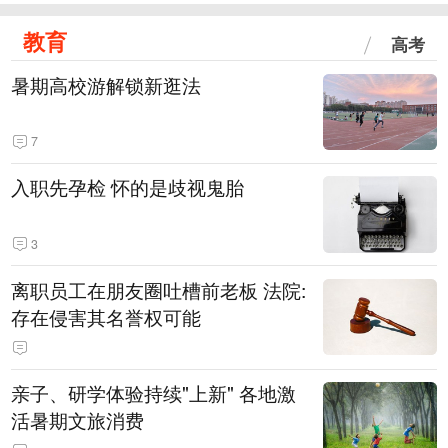
教育
高考
暑期高校游解锁新逛法
7
入职先孕检 怀的是歧视鬼胎
3
离职员工在朋友圈吐槽前老板 法院:
存在侵害其名誉权可能
亲子、研学体验持续"上新" 各地激
活暑期文旅消费