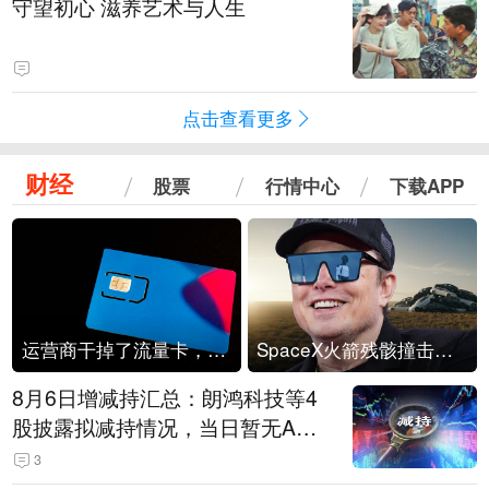
守望初心 滋养艺术与人生
点击查看更多
财经
股票
行情中心
下载APP
运营商干掉了流量卡，他们真的玩不起了
SpaceX火箭残骸撞击月球
8月6日增减持汇总：朗鸿科技等4
股披露拟减持情况，当日暂无A股
公司披露拟增持情况（表）
3