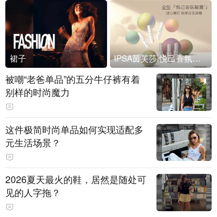
裙子
IPSA茵芙莎 悦己香氛凝露上市
被嘲“老爸单品”的五分牛仔裤有着
别样的时尚魔力
这件极简时尚单品如何实现适配多
元生活场景？
2026夏天最火的鞋，居然是随处可
见的人字拖？