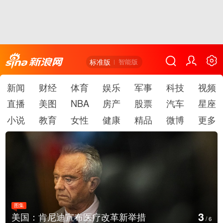
标准版
智能版
新闻
财经
体育
娱乐
军事
科技
视频
直播
美图
NBA
房产
股票
汽车
星座
小说
教育
女性
健康
精品
微博
更多
图集
3
美国：肯尼迪宣布医疗改革新举措
/
6