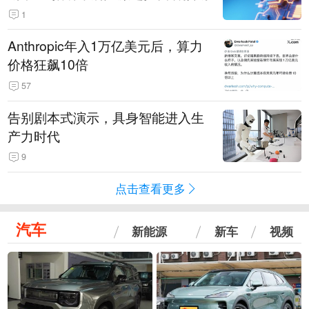
1
Anthropic年入1万亿美元后，算力
价格狂飙10倍
57
告别剧本式演示，具身智能进入生
产力时代
9
点击查看更多
汽车
新能源
新车
视频