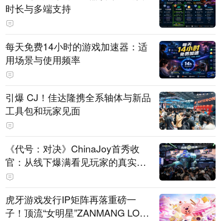
时长与多端支持
每天免费14小时的游戏加速器：适
用场景与使用频率
引爆 CJ！佳达隆携全系轴体与新品
工具包和玩家见面
《代号：对决》ChinaJoy首秀收
官：从线下爆满看见玩家的真实期
待
虎牙游戏发行IP矩阵再落重磅一
子！顶流“女明星”ZANMANG LOO