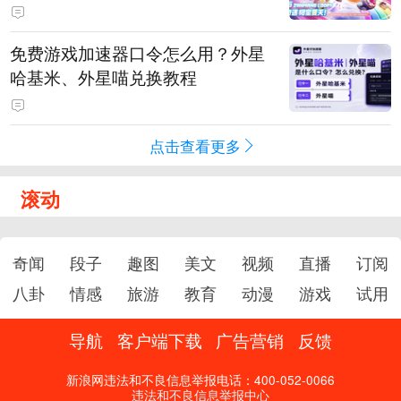
PY 正版3D消除手游《消消奇遇》
惊喜曝光
免费游戏加速器口令怎么用？外星
哈基米、外星喵兑换教程
点击查看更多
滚动
奇闻
段子
趣图
美文
视频
直播
订阅
八卦
情感
旅游
教育
动漫
游戏
试用
导航
客户端下载
广告营销
反馈
新浪网违法和不良信息举报电话：400-052-0066
违法和不良信息举报中心