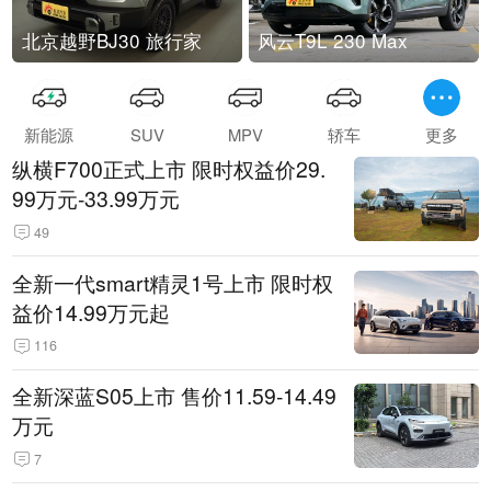
北京越野BJ30 旅行家
风云T9L 230 Max
新能源
SUV
MPV
轿车
更多
纵横F700正式上市 限时权益价29.
99万元-33.99万元
49
全新一代smart精灵1号上市 限时权
益价14.99万元起
116
全新深蓝S05上市 售价11.59-14.49
万元
7