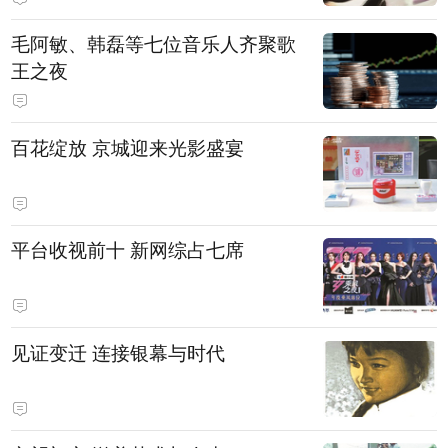
毛阿敏、韩磊等七位音乐人齐聚歌
王之夜
百花绽放 京城迎来光影盛宴
平台收视前十 新网综占七席
见证变迁 连接银幕与时代