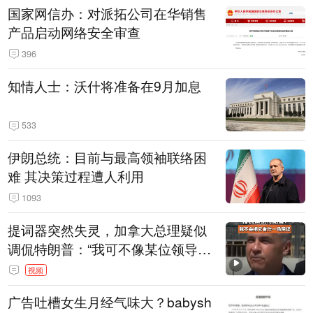
国家网信办：对派拓公司在华销售
产品启动网络安全审查
396
知情人士：沃什将准备在9月加息
533
伊朗总统：目前与最高领袖联络困
难 其决策过程遭人利用
1093
提词器突然失灵，加拿大总理疑似
调侃特朗普：“我可不像某位领导
人，把这当成一场阴谋”，全场哄笑
视频
广告吐槽女生月经气味大？babysh