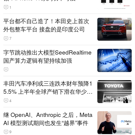
1
平台都不自己造了！本田史上首次
外包整车平台 接盘的是印度公司
7
字节跳动推出大模型SeedRealtime
国产算力逻辑有望持续加强
丰田汽车净利或三连跌本财年预降1
5.5% 上半年全球产销下滑在华少卖
14.3万辆
4
继 OpenAI、Anthropic 之后，Meta
AI 模型测试期间也发生“越界”事件
9