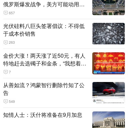
俄罗斯爆发战争，美方可能动用战
术核武器
657
光伏硅料八巨头签署倡议：不得低
于成本价销售
263
金价大涨！两天涨了近50元，有人
特地赶去选镯子和金条，“我想着买
起来可以保值，小批量进一些货”
7
从善如流？鸿蒙智行删除竹知了公
告
549
知情人士：沃什将准备在9月加息