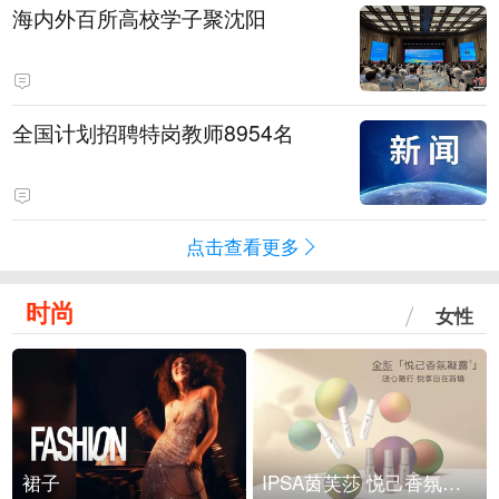
海内外百所高校学子聚沈阳
全国计划招聘特岗教师8954名
点击查看更多
时尚
女性
裙子
IPSA茵芙莎 悦己香氛凝露上市