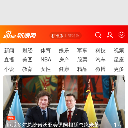
标准版
智能版
新闻
财经
体育
娱乐
军事
科技
视频
直播
美图
NBA
房产
股票
汽车
星座
小说
教育
女性
健康
精品
微博
更多
图集
2
美国斯波坎：野火烧毁700多所房屋
/
6