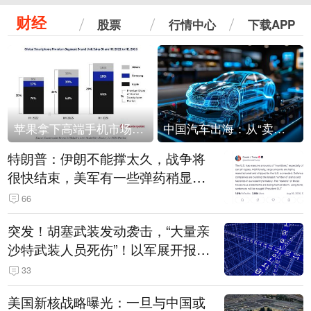
财经
股票
行情中心
下载APP
苹果拿下高端手机市场65%的份额：iPhone 17系列功不可没
中国汽车出海：从“卖出去”到“走进去”
特朗普：伊朗不能撑太久，战争将
很快结束，美军有一些弹药稍显紧
张！伊朗公布拟议的海峡管理文本
66
突发！胡塞武装发动袭击，“大量亲
沙特武装人员死伤”！以军展开报复
性空袭
33
美国新核战略曝光：一旦与中国或