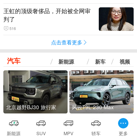
王虹的顶级奢侈品，开始被全网审
判了
516
点击查看更多
汽车
新能源
新车
视频
北京越野BJ30 旅行家
风云T9L 230 Max
新能源
SUV
MPV
轿车
更多