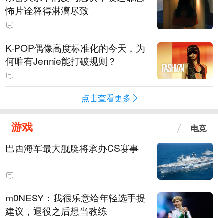
怖片诠释得淋漓尽致
K-POP偶像高度标准化的今天，为
何唯有Jennie能打破规则？
点击查看更多
游戏
电竞
巴西海军最大舰艇将承办CS赛事
m0NESY：我很乐意给年轻选手提
建议，退役之后想当教练