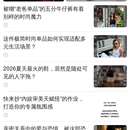
被嘲“老爸单品”的五分牛仔裤有着
别样的时尚魔力
这件极简时尚单品如何实现适配多
元生活场景？
2026夏天最火的鞋，居然是随处可
见的人字拖？
快来抄“内娱审美天赋怪”的作业，
打造你的专属氛围感
亲密关系中的爱与恐惧，被这部恐