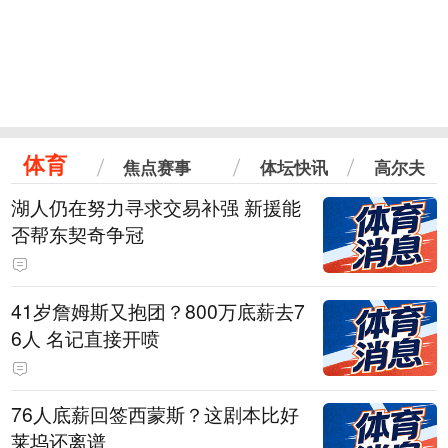
体育
焦点赛事
体坛快讯
高尔夫
湖人仍在努力寻求交易补强 新援能
否帮东契奇争冠
41岁詹姆斯又抱团？800万底薪去7
6人 名记直接开喷
76人底薪回签西蒙斯？这剧本比好
莱坞还离谱