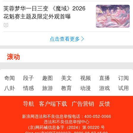
芙蓉梦华一日三变 《魔域》2026
花魁赛主题及限定外观首曝
点击查看更多
滚动
奇闻
段子
趣图
美文
视频
直播
订阅
八卦
情感
旅游
教育
动漫
游戏
试用
导航
客户端下载
广告营销
反馈
新浪网违法和不良信息举报电话：400-052-0066
违法和不良信息举报中心
(京)网药械信息备字（2024）第 00220 号
Sina.cn(京ICP证000007)
2026-08-07 15:00