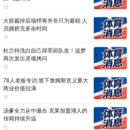
火箭裁掉后场悍将并非只为避税 人
员拥挤无多余时间
杜兰特洗白自己得罪前队友！追梦
再次发出灵魂拷问
76人老板专访:签下詹姆斯意义重大
商业价值拉满
汤爹全力从中撮合 克莱加盟湖人的
传闻持续升温