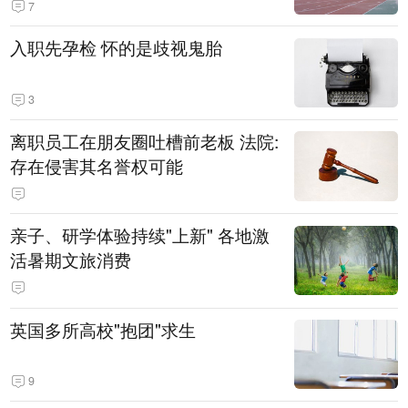
7
入职先孕检 怀的是歧视鬼胎
3
离职员工在朋友圈吐槽前老板 法院:
存在侵害其名誉权可能
亲子、研学体验持续"上新" 各地激
活暑期文旅消费
英国多所高校"抱团"求生
9