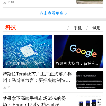
1118
点击查看更多
科技
手机
试用
美国也要搞“国产替代”？先算清三笔账
谷歌AI大换血，背后究竟发生了什么？
特斯拉Terafab芯片工厂正式落户得
州！马斯克放言：要把尖端制造带
回美国
11
苹果拿下高端手机市场65%的份
额：iPhone 17系列功不可没