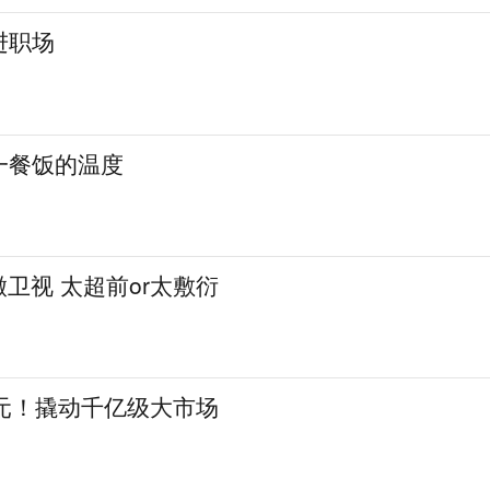
进职场
一餐饭的温度
徽卫视 太超前or太敷衍
亿元！撬动千亿级大市场