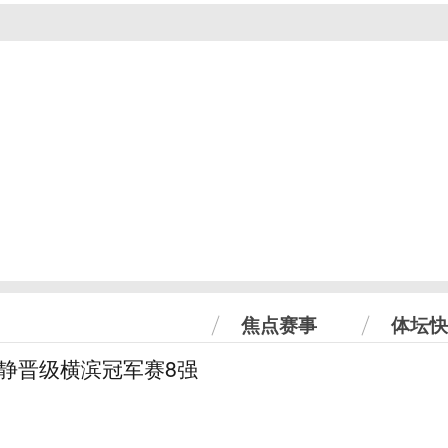
焦点赛事
体坛快
怡静晋级横滨冠军赛8强