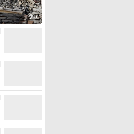
图集
2
叙利亚：大马士革发生爆炸
/
6