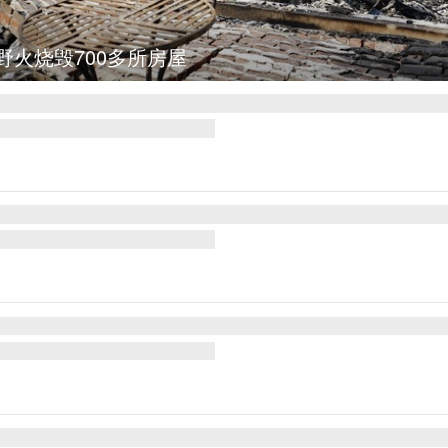
野火烧毁700多所房屋