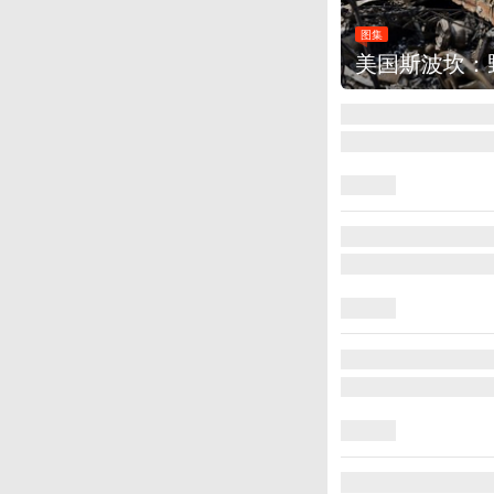
图集
美国斯波坎：