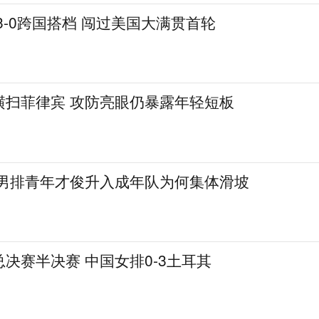
3-0跨国搭档 闯过美国大满贯首轮
0横扫菲律宾 攻防亮眼仍暴露年轻短板
!男排青年才俊升入成年队为何集体滑坡
决赛半决赛 中国女排0-3土耳其