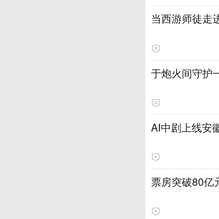
当西游师徒走
于炮火间守护
AI中剧上线安
票房突破80