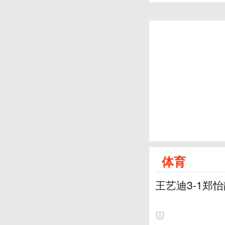
体育
王艺迪3-1郑