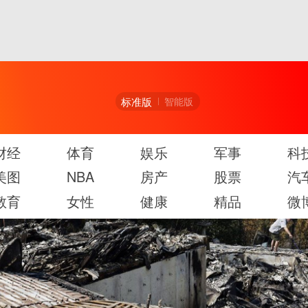
标准版
智能版
财经
体育
娱乐
军事
科
美图
NBA
房产
股票
汽
教育
女性
健康
精品
微