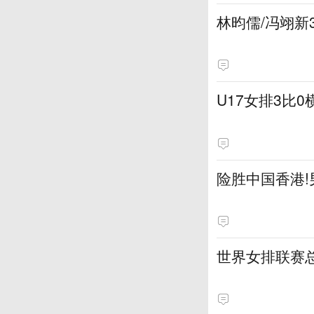
林昀儒/冯翊新
U17女排3比
险胜中国香港
世界女排联赛总