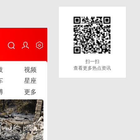
扫一扫
扫一扫
查看更多热点资讯
查看更多热点资讯
技
视频
车
星座
博
更多