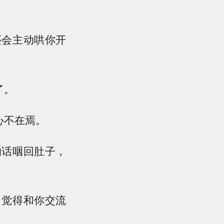
还会主动哄你开
了。
心不在焉。
的话咽回肚子，
，觉得和你交流