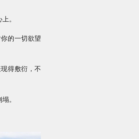
心上。
对你的一切欲望
表现得敷衍，不
崩塌。