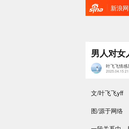
新浪网
男人对女
叶飞飞情感
2025.04.15 21
文/叶飞飞yff
图/源于网络
一段关系中，