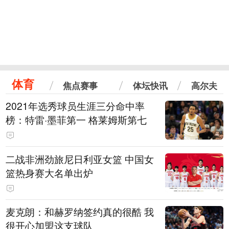
体育
焦点赛事
体坛快讯
高尔夫
2021年选秀球员生涯三分命中率
榜：特雷·墨菲第一 格莱姆斯第七
二战非洲劲旅尼日利亚女篮 中国女
篮热身赛大名单出炉
麦克朗：和赫罗纳签约真的很酷 我
很开心加盟这支球队