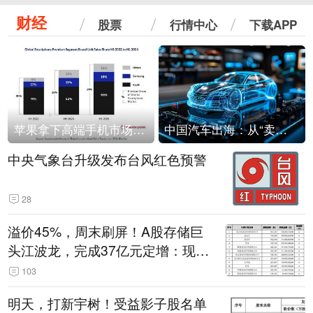
财经
股票
行情中心
下载APP
苹果拿下高端手机市场65%的份额：iPhone 17系列功不可没
中国汽车出海：从“卖出去”到“走进去”
中央气象台升级发布台风红色预警
28
溢价45%，周末刷屏！A股存储巨
头江波龙，完成37亿元定增：现价
386.6元，定增价560元
103
明天，打新宇树！受益影子股名单