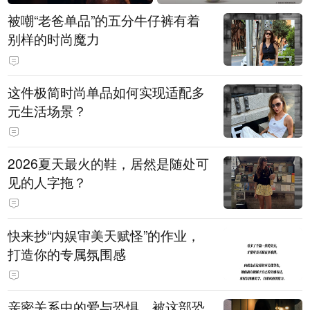
被嘲“老爸单品”的五分牛仔裤有着
别样的时尚魔力
这件极简时尚单品如何实现适配多
元生活场景？
2026夏天最火的鞋，居然是随处可
见的人字拖？
快来抄“内娱审美天赋怪”的作业，
打造你的专属氛围感
亲密关系中的爱与恐惧，被这部恐