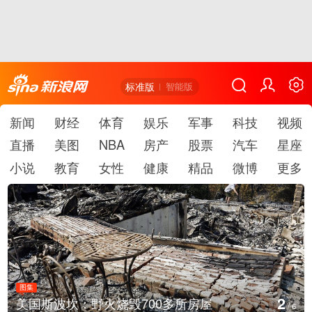
标准版
智能版
新闻
财经
体育
娱乐
军事
科技
视频
直播
美图
NBA
房产
股票
汽车
星座
小说
教育
女性
健康
精品
微博
更多
图集
2
美国斯波坎：野火烧毁700多所房屋
/
6