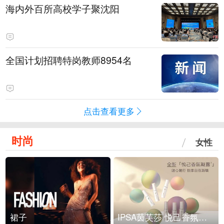
海内外百所高校学子聚沈阳
全国计划招聘特岗教师8954名
点击查看更多
时尚
女性
裙子
IPSA茵芙莎 悦己香氛凝露上市