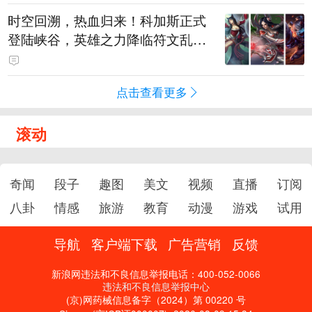
时空回溯，热血归来！科加斯正式
登陆峡谷，英雄之力降临符文乱
斗！
点击查看更多
滚动
奇闻
段子
趣图
美文
视频
直播
订阅
八卦
情感
旅游
教育
动漫
游戏
试用
导航
客户端下载
广告营销
反馈
新浪网违法和不良信息举报电话：400-052-0066
违法和不良信息举报中心
(京)网药械信息备字（2024）第 00220 号