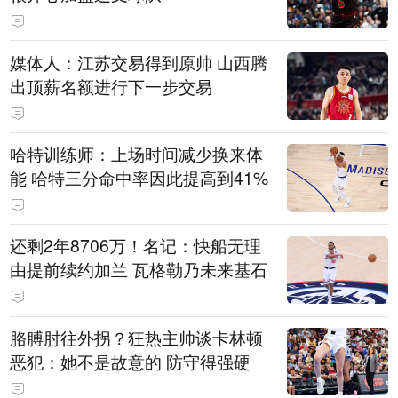
媒体人：江苏交易得到原帅 山西腾
出顶薪名额进行下一步交易
哈特训练师：上场时间减少换来体
能 哈特三分命中率因此提高到41%
还剩2年8706万！名记：快船无理
由提前续约加兰 瓦格勒乃未来基石
胳膊肘往外拐？狂热主帅谈卡林顿
恶犯：她不是故意的 防守得强硬