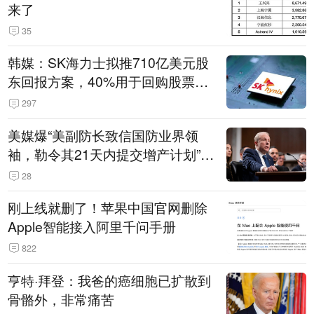
来了
35
韩媒：SK海力士拟推710亿美元股
东回报方案，40%用于回购股票，
相当于美股发行规模
297
美媒爆“美副防长致信国防业界领
袖，勒令其21天内提交增产计划”，
五角大楼回应
28
刚上线就删了！苹果中国官网删除
Apple智能接入阿里千问手册
822
亨特·拜登：我爸的癌细胞已扩散到
骨骼外，非常痛苦