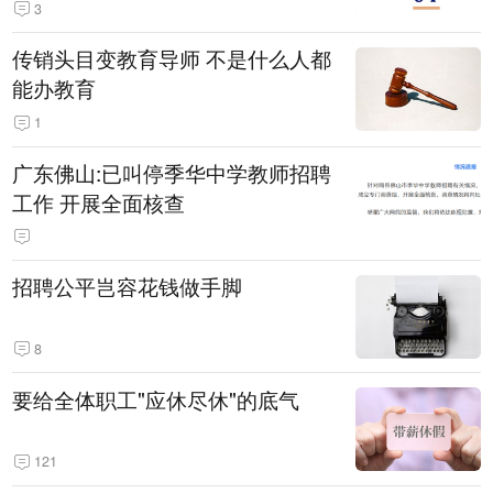
3
传销头目变教育导师 不是什么人都
能办教育
1
广东佛山:已叫停季华中学教师招聘
工作 开展全面核查
招聘公平岂容花钱做手脚
8
要给全体职工"应休尽休"的底气
121