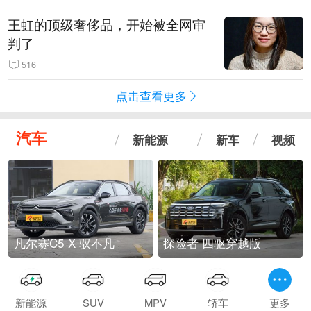
王虹的顶级奢侈品，开始被全网审
判了
516
点击查看更多
汽车
新能源
新车
视频
凡尔赛C5 X 驭不凡
探险者 四驱穿越版
新能源
SUV
MPV
轿车
更多