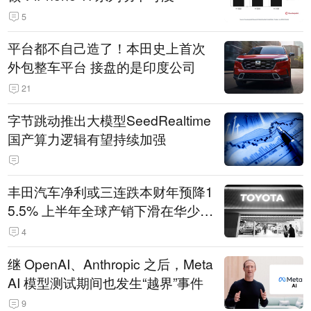
5
平台都不自己造了！本田史上首次
外包整车平台 接盘的是印度公司
21
字节跳动推出大模型SeedRealtime
国产算力逻辑有望持续加强
丰田汽车净利或三连跌本财年预降1
5.5% 上半年全球产销下滑在华少卖
14.3万辆
4
继 OpenAI、Anthropic 之后，Meta
AI 模型测试期间也发生“越界”事件
9