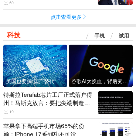
69
点击查看更多
科技
手机
试用
美国也要搞“国产替代”？先算清三笔账
谷歌AI大换血，背后究竟发生了什么？
特斯拉Terafab芯片工厂正式落户得
州！马斯克放言：要把尖端制造带
回美国
19
苹果拿下高端手机市场65%的份
额：iPhone 17系列功不可没