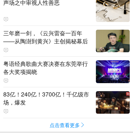
声场之中审视人性善恶
三年磨一剑，《云兴雷奋一百年
——从陶澍到黄兴》主创揭秘幕后
粤语经典歌曲大赛决赛在东莞举行
各大奖项揭晓
83亿！240亿！3700亿！千亿级市
场，爆发
点击查看更多