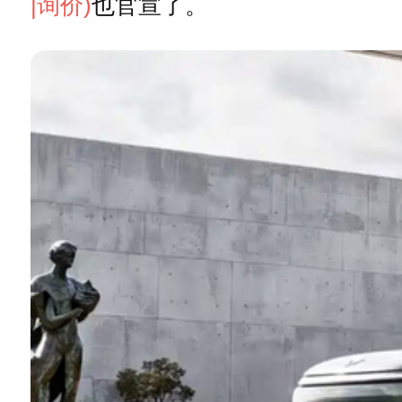
|询价)
也官宣了。