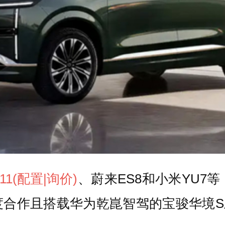
11
(配置
|询价)
、蔚来ES8和小米YU7
度合作且搭载华为乾崑智驾的宝骏华境S