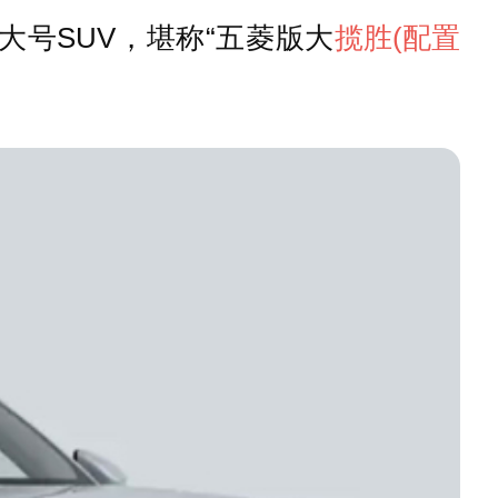
前最大号SUV，堪称“五菱版大
揽胜
(配置