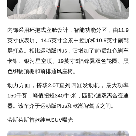
内饰采用环抱式座舱设计，智能功能分区，由11.9
英寸仪表屏、14.5英寸全景中控屏和10.9英寸副驾
屏打造。相比运动版Plus，它增加了前/后红色刹车
卡钳、银河星空顶、19英寸5辐锋翼双色轮圈、黑
色织物顶棚和前排通风座椅。
动力方面，搭载2.0T直列四缸发动机，最大功率
150千瓦，峰值扭矩340牛·米，匹配7速双离合变速
器。该车介于运动版Plus和乾崑智驾版之间。
劳斯莱斯首款纯电SUV曝光