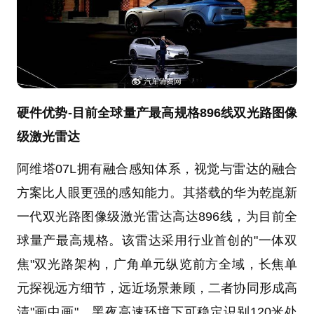
硬件优势-目前全球量产最高规格896线双光路图像
级激光雷达
阿维塔07L拥有融合感知体系，视觉与雷达的融合
方案比人眼更强的感知能力。其搭载的华为乾崑新
一代双光路图像级激光雷达高达896线，为目前全
球量产最高规格。该雷达采用行业首创的"一体双
焦"双光路架构，广角单元纵览前方全域，长焦单
元探视远方细节，远近场景兼顾，二者协同形成高
清"画中画"，黑夜高速环境下可稳定识别120米处