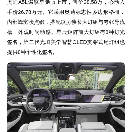
奥迪A5L燃擎星驰版上市，售价28.58万，心动入
手价26.78万元。它采用奥迪标志性多边形格栅，
内部蜂窝状点缀，搭配凌厉狭长大灯组与夸张导流
槽，外观时尚动感。星辰矩阵前大灯组有8种灯光
签名，第二代光域美学智慧OLED贯穿式尾灯组也
提供8种个性化签名。