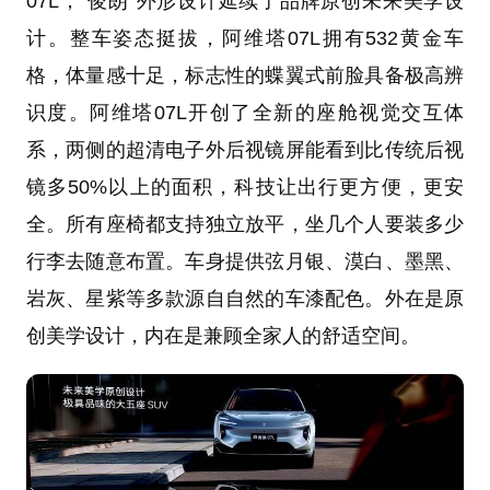
07L，"俊朗"外形设计延续了品牌原创未来美学设
计。整车姿态挺拔，阿维塔07L拥有532黄金车
格，体量感十足，标志性的蝶翼式前脸具备极高辨
识度。阿维塔07L开创了全新的座舱视觉交互体
系，两侧的超清电子外后视镜屏能看到比传统后视
镜多50%以上的面积，科技让出行更方便，更安
全。所有座椅都支持独立放平，坐几个人要装多少
行李去随意布置。车身提供弦月银、漠白、墨黑、
岩灰、星紫等多款源自自然的车漆配色。外在是原
创美学设计，内在是兼顾全家人的舒适空间。