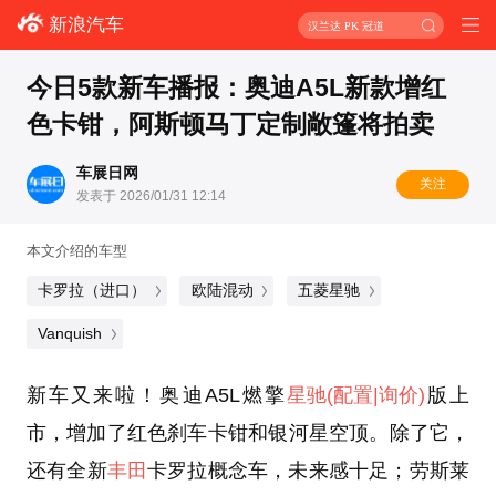
新浪汽车
汉兰达 PK 冠道
今日5款新车播报：奥迪A5L新款增红
色卡钳，阿斯顿马丁定制敞篷将拍卖
车展日网
关注
发表于 2026/01/31 12:14
本文介绍的车型
卡罗拉（进口）
欧陆混动
五菱星驰
Vanquish
新车又来啦！奥迪A5L燃擎
星驰
(配置
|询价)
版上
市，增加了红色刹车卡钳和银河星空顶。除了它，
还有全新
丰田
卡罗拉概念车，未来感十足；劳斯莱