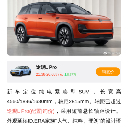
途观L Pro
询底价
21.38-26.68万元
5.67万
新车定位纯电紧凑型SUV，长宽高
4560/1896/1630mm，轴距2815mm。轴距已超过
途观L Pro
(配置
|询价)
，采用短前悬长轴距设计。
外观延续ID.ERA家族“大气、纯粹、硬朗”的设计语