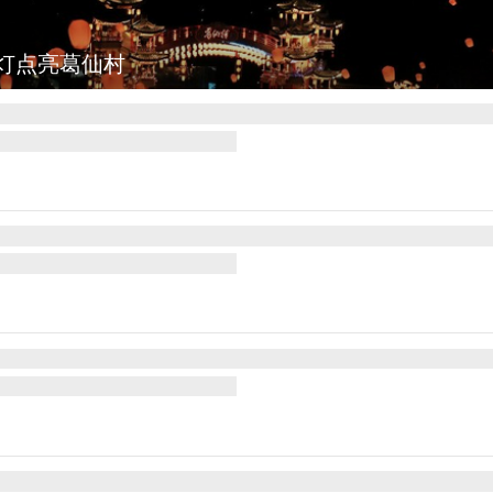
灯点亮葛仙村