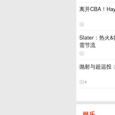
离开CBA！H
Slater：
需节流
抛射与超远投
8
娱乐