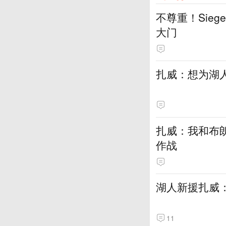
不尊重！Sie
大门
扎威：想为湖
扎威：我和布
作战
湖人新援扎威
11