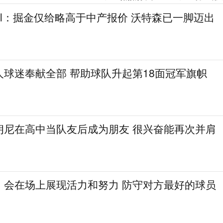
gel：掘金仅给略高于中产报价 沃特森已一脚迈出
人球迷奉献全部 帮助球队升起第18面冠军旗帜
朗尼在高中当队友后成为朋友 很兴奋能再次并肩
：会在场上展现活力和努力 防守对方最好的球员