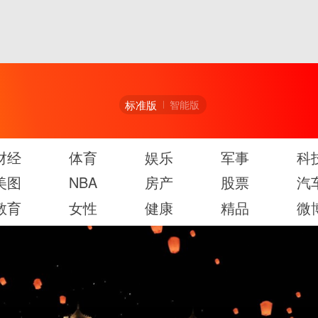
标准版
智能版
财经
体育
娱乐
军事
科
美图
NBA
房产
股票
汽
教育
女性
健康
精品
微