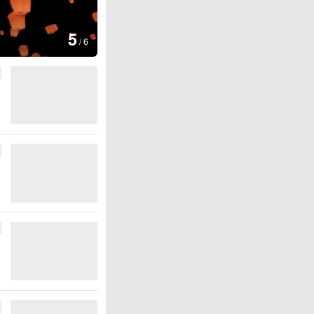
图集
5
上海：七彩稻田画迎最佳观赏期
/
6