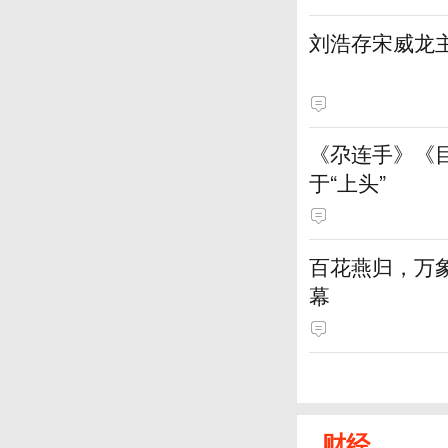
刘浩存宋威龙
《尕连手》《
于“上头”
百花燕归，万
幕
财经