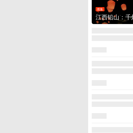
图集
江西铅山：千