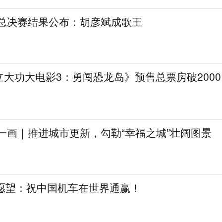
》总决赛结果公布：胡彦斌成歌王
大功大电影3：勇闯恐龙岛》预售总票房破2000
一画｜推进城市更新，勾勒“幸福之城”壮阔图景
日愿望：祝中国机车在世界通赢！