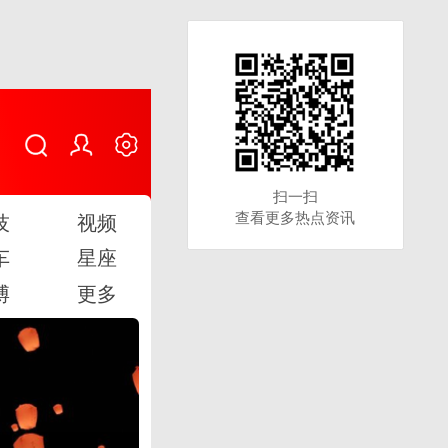
扫一扫
扫一扫
查看更多热点资讯
查看更多热点资讯
技
视频
车
星座
博
更多