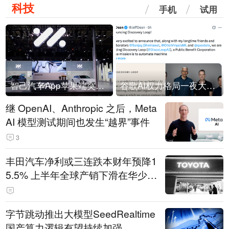
科技
手机
试用
智己汽车App苹果端突然“下架”
谷歌AI权力格局一夜大洗牌
继 OpenAI、Anthropic 之后，Meta
AI 模型测试期间也发生“越界”事件
3
丰田汽车净利或三连跌本财年预降1
5.5% 上半年全球产销下滑在华少卖
14.3万辆
字节跳动推出大模型SeedRealtime
国产算力逻辑有望持续加强