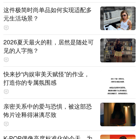
这件极简时尚单品如何实现适配多
元生活场景？
2026夏天最火的鞋，居然是随处可
见的人字拖？
快来抄“内娱审美天赋怪”的作业，
打造你的专属氛围感
亲密关系中的爱与恐惧，被这部恐
怖片诠释得淋漓尽致
K-POP偶像高度标准化的今天，为