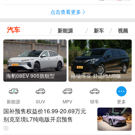
点击查看更多
汽车
新能源
新车
视频
海豹08EV 905旗舰型
格瑞维亚 舒适PLUS版
新能源
SUV
MPV
轿车
更多
国补预售权益价16.99-20.69万元
别克至境L7纯电版开启预售