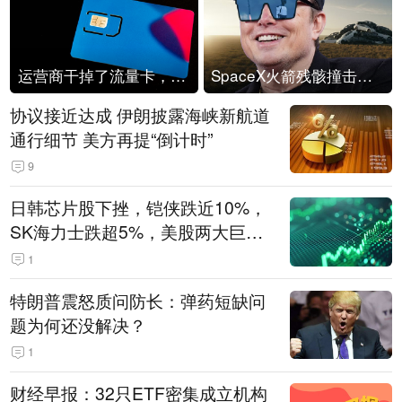
运营商干掉了流量卡，他们真的玩不起了
SpaceX火箭残骸撞击月球
协议接近达成 伊朗披露海峡新航道
通行细节 美方再提“倒计时”
9
日韩芯片股下挫，铠侠跌近10%，
SK海力士跌超5%，美股两大巨头
遭遇业绩杀
1
特朗普震怒质问防长：弹药短缺问
题为何还没解决？
1
财经早报：32只ETF密集成立机构