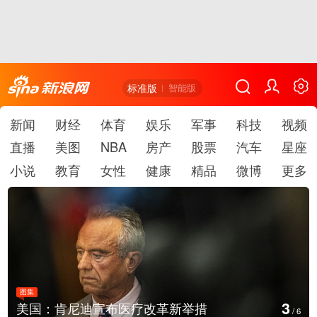
标准版
智能版
新闻
财经
体育
娱乐
军事
科技
视频
直播
美图
NBA
房产
股票
汽车
星座
小说
教育
女性
健康
精品
微博
更多
图集
4
新举措
云南普洱：乡村风光如画
/
6