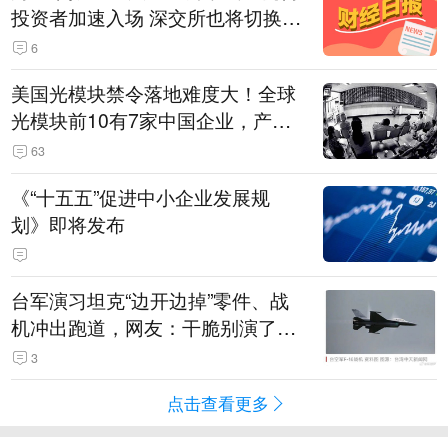
投资者加速入场 深交所也将切换交
易线路
6
美国光模块禁令落地难度大！全球
光模块前10有7家中国企业，产业
界人士：想“脱钩”并不容易
63
《“十五五”促进中小企业发展规
划》即将发布
台军演习坦克“边开边掉”零件、战
机冲出跑道，网友：干脆别演了，
没有一次没有笑话发生
3
点击查看更多