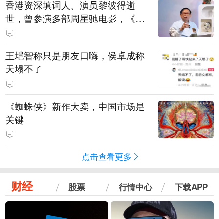
香港资深填词人、演员黎彼得逝
世，曾参演多部周星驰电影，《财
神到》由他填词
王垲智称只是朋友口嗨，侯卓成称
天塌不了
《蜘蛛侠》新作大卖，中国市场是
关键
点击查看更多
财经
股票
行情中心
下载APP