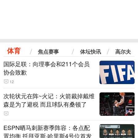
体育
焦点赛事
体坛快讯
高尔夫
国际足联：向理事会和211个会员
协会致歉
12
次轮状元在阵~火记：火箭裁掉戴维
森是为了避税 而且球队有桑顿了
ESPN晒马刺新赛季阵容：各点配
置均衡 托拜亚斯·哈里斯4号位首发