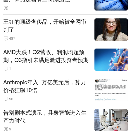
王虹的顶级奢侈品，开始被全网审
判了
487
AMD大跌！Q2营收、利润均超预
期，Q3指引未满足激进投资者预期
1
Anthropic年入1万亿美元后，算力
价格狂飙10倍
56
告别剧本式演示，具身智能进入生
产力时代
9